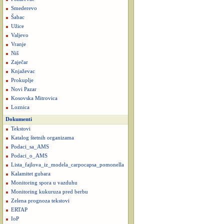
Smederevo
Šabac
Užice
Valjevo
Vranje
Niš
Zaječar
Knjaževac
Prokuplje
Novi Pazar
Kosovska Mitrovica
Loznica
Dokumenti
Tekstovi
Katalog štetnih organizama
Podaci_sa_AMS
Podaci_o_AMS
Lista_fajlova_iz_modela_carpocapsa_pomonella
Kalamitet gubara
Monitoring spora u vazduhu
Monitoring kukuruza pred berbu
Zelena prognoza tekstovi
ERTAP
IoP