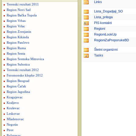
Links
Terenski rezultati 2011
Region Novi Sad
Lista_Dogadjaji_SO
Region Bačka Topola
Lista_priloga
Region Vrbas
PIS kontakti
Region Vršac
Regioni
Region Zrenjanin
RegioniLookUp
Region Kikinda
RegioniZaPreporukeBD
Region Pančevo
Region Ruma
Štetni organizmi
Region Senta
Tasks
Region Sremska Mitrovica
Region Subotica
Terenski rezultati 2012
Feromonske klopke 2012
Region Beograd
Region Čačak
Region Jagodina
Kragujevac
Kraljevo
Kruševac
Leskovac
Mladenovac
Negotin
Pirot
Požarevac