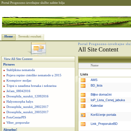
Portal Prognozno-izveštajne službe zaštite bilja
Home
Terenski rezultati
Portal Prognozno-izveštajne služ
All Site Content
View All Site Content
Pictures
Name
Stabljikina nematoda
Lists
Pojava repine cistolike nematode u 2015
AMS
Krompirov moljac
BD_lista
Tripsi u zasadima bresaka i nektarina
Ječam_08042016
Biljke domaćini
Drosophila_suzukii_12092016
IoP_Lista_Cenej_jabuka
Halyomorpha halys
Kalendar
Drosophila_suzukii_28022017
Drosophila_suzukii_20032017
Korišćenje portala
FotoCentarPIS
Viber_preporuke
Link_PreporukeBD
Aktuelno!