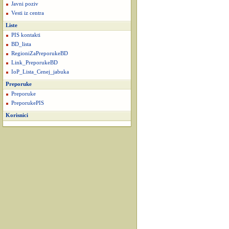
Javni poziv
Vesti iz centra
Liste
PIS kontakti
BD_lista
RegioniZaPreporukeBD
Link_PreporukeBD
IoP_Lista_Cenej_jabuka
Preporuke
Preporuke
PreporukePIS
Korisnici