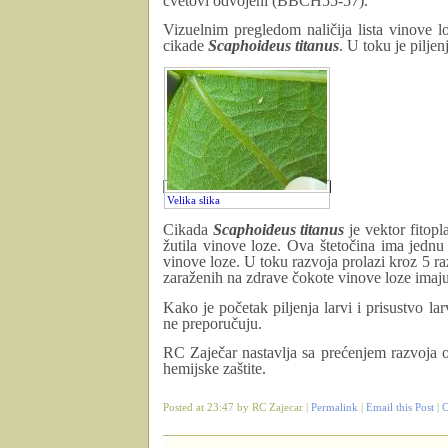
cvetovi odvojeni (BBCH55-57).
Vizuelnim pregledom naličija lista vinove l
cikade
Scaphoideus
titanus
. U toku je piljen
Velika slika
Cikada
Scaphoideus
titanus
je vektor fitop
žutila vinove loze. Ova štetočina ima jednu
vinove loze. U toku razvoja prolazi kroz 5 
zaraženih na zdrave čokote vinove loze imaju
Kako je početak piljenja larvi i prisustvo l
ne preporučuju.
RC Zaječar nastavlja sa prećenjem razvoja 
hemijske zaštite.
Posted at 23:47 by RC Zajecar |
Permalink
|
Email this Post
|
C