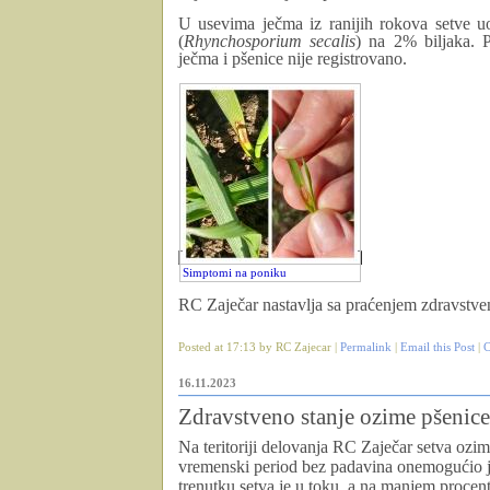
U usevima ječma iz ranijih rokova setve uo
(
Rhynchosporium secalis
) na 2% biljaka. 
ječma i pšenice nije registrovano.
Simptomi na poniku
RC Zaječar nastavlja sa praćenjem zdravstven
Posted at 17:13 by RC Zajecar |
Permalink
|
Email this Post
|
C
16.11.2023
Zdravstveno stanje ozime pšenice
Na teritoriji delovanja RC Zaječar setva ozi
vremenski period bez padavina onemogućio
trenutku setva je u toku, a na manjem procent