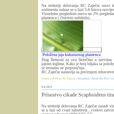
Na teritoriji delovanja RC Zaječar usevi k
sortimenta nalaze se u fazi 5-8 listova razv
Vizuelnim pregledom useva na 2% pregledani
plamenca (
Ostrinia nubilalis
).
Položena jaja kukuruznog plamenca
Prag štetnosti za ovu štetočinu u usevima
jajnim leglima. Kako je broj biljaka sa polož
se trenutno ne preporučuju.
RC Zaječar nastavlja sa prećenjem zdravstve
Posted at 8:04 by RC Zajecar |
Permalink
|
Email this Post
|
Co
6.6.2023
Prisustvo cikade Scaphoideus tita
Na teritoriji delovanja RC Zaječar zasadi vin
se u fazi od cvast nabubrela , cvetovi zatvo