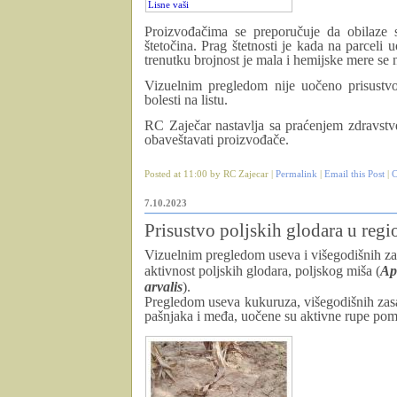
Lisne vaši
Proizvođačima se preporučuje da obilaze 
štetočina. Prag štetnosti je kada na parcel
trenutku brojnost je mala i hemijske mere se 
Vizuelnim pregledom nije uočeno prisustv
bolesti na listu.
RC Zaječar nastavlja sa praćenjem zdravstv
obaveštavati proizvođače.
Posted at 11:00 by RC Zajecar |
Permalink
|
Email this Post
|
C
7.10.2023
Prisustvo poljskih glodara u regi
Vizuelnim pregledom useva i višegodišnih zas
aktivnost poljskih glodara, poljskog miša (
Ap
arvalis
).
Pregledom useva kukuruza, višegodišnih zasad
pašnjaka i međa, uočene su aktivne rupe pomen