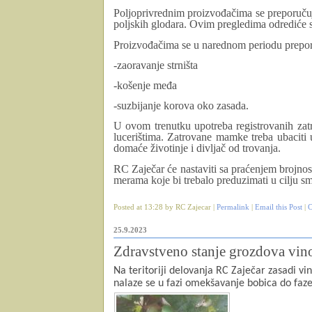
Poljoprivrednim proizvođačima se preporučuje
poljskih glodara. Ovim pregledima odrediće s
Proizvođačima se u narednom periodu prepor
-zaoravanje strništa
-košenje međa
-suzbijanje korova oko zasada.
U ovom trenutku upotreba registrovanih zat
lucerištima. Zatrovane mamke treba ubaciti u
domaće životinje i divljač od trovanja.
RC Zaječar će nastaviti sa praćenjem brojnos
merama koje bi trebalo preduzimati u cilju sm
Posted at 13:28 by RC Zajecar |
Permalink
|
Email this Post
|
C
25.9.2023
Zdravstveno stanje grozdova vin
Na teritoriji delovanja RC Zaječar zasadi vin
nalaze se u fazi omekšavanje bobica do faz