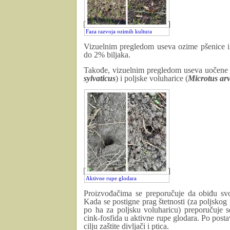
Faza razvoja ozimih kultura
Vizuelnim pregledom useva ozime pšenice i j
do 2% biljaka.
Takođe, vizuelnim pregledom useva uočene s
sylvaticus
) i poljske voluharice (
Microtus arv
Aktivne rupe glodara
Proizvođačima se preporučuje da obiđu svoj
Kada se postigne prag štetnosti (za poljskog
po ha za poljs
k
u voluharicu) preporučuje s
cink-fosfida u aktivne rupe glodara. Po posta
cilju zaštite divljači i ptica.