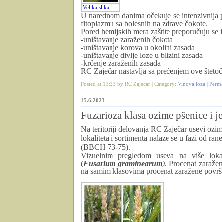
Velika slika
U narednom
danima
očekuje
se
intenzivnija 
fitoplazmu sa bolesnih na zdrave čokote.
P
ored hemijskih mera zaštite preporučuju se 
-uništavanje zaraženih čokota
-uništavanje korova u okolini zasada
-uništavanje divlje loze u blizini zasada
-krčenje zaraženih zasada
RC Zaječar nastavlja sa prećenjem ove štetoč
Posted at 13:23 by RC Zajecar | Category:
Vinova loza
|
Perm
15.6.2023
Fuzarioza klasa ozime pšenice i 
Na teritoriji delovanja RC Zaječar usevi ozim
lokaliteta i sortimenta nalaze se u fazi od ran
(BBCH 73-75).
Vizuelnim pregledom useva na više lokal
(
Fusarium
graminearum
)
. Procenat zaražen
na samim klasovima procenat zaražene površi