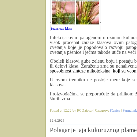
fuzarioze klasa
Infekcija ovim patogenom u ozimim kulturam
visok procenat zaraze klasova ovim patog
cvetanja koje je pogodovalo razvoju pato
cvetanja pšenice i ječma takođe utiče na veći
Oboleli klasovi gube zelenu boju i postaju b
ili delovi klasa. Zaražena zrna su nenalivena
sposobnost sinteze mikotoksina, koji su veoma 
U ovom trenutku ne postoje mere koje se 
klasova.
Proizvođačima se preporučuje da prilikom ž
šturih zrna.
Posted at 12:22 by RC Zajecar | Category:
Pšenica
|
Permalink
12.6.2023
Polaganje jaja kukuruznog plam