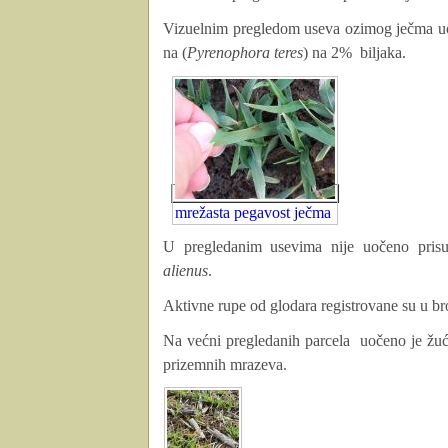
Vizuelnim pregledom useva ozimog ječma uo
na (
Pyrenophora teres
) na 2% biljaka.
mrežasta pegavost ječma
U pregledanim usevima nije uočeno prisus
alienus
.
Aktivne rupe od glodara registrovane su u bro
Na većni pregledanih parcela
uočeno je žuće
prizemnih mrazeva.