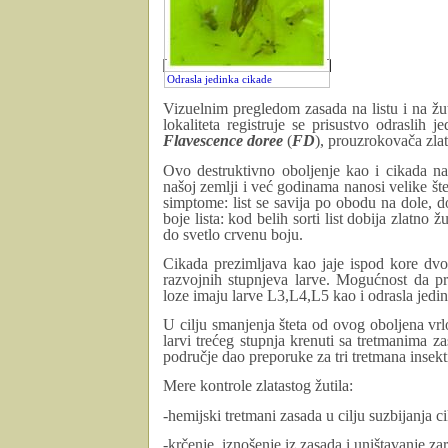
Odrasla jedinka cikade
Vizuelnim pregledom zasada na listu i na ž
lokaliteta registruje se prisustvo odraslih 
Flavescence doree
(
FD
), prouzrokovača zlat
Ovo destruktivno oboljenje kao i cikada nal
našoj zemlji i već godinama nanosi velike št
simptome: list se savija po obodu na dole, 
boje lista: kod belih sorti list dobija zlatno 
do svetlo crvenu boju.
Cikada prezimljava kao jaje ispod kore dvog
razvojnih stupnjeva larve. Mogućnost da pr
loze imaju larve L3,L4,L5 kao i odrasla jedi
U cilju smanjenja šteta od ovog oboljena vrl
larvi trećeg stupnja krenuti sa tretmanima 
područje dao preporuke za tri tretmana insekti
Mere kontrole zlatastog žutila:
-hemijski tretmani zasada u cilju suzbijanja 
-krčenje, iznošenje iz zasada i uništavanje z