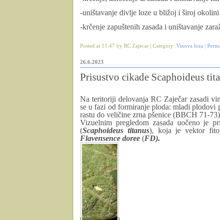
-uništavanje divlje loze u bližoj i široj okolin
-krčenje zapuštenih zasada i uništavanje zara
Posted at 11:47 by RC Zajecar | Category:
Vinova loza
|
Perm
26.6.2023
Prisustvo cikade Scaphoideus tita
Na teritoriji delovanja RC Zaječar zasadi vin
se u fazi od formiranje ploda: mladi plodovi 
rastu do veličine zrna pšenice (BBCH 71-73)
Vizuelnim pregledom zasada uočeno je pris
(
Scaphoideus titanus
), koja je vektor fit
Flavensence doree
(
FD).