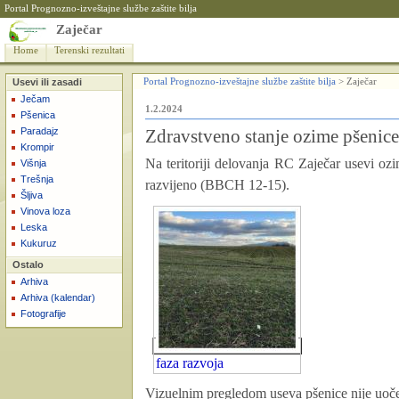
Portal Prognozno-izveštajne službe zaštite bilja
Zaječar
Home
Terenski rezultati
Usevi ili zasadi
Portal Prognozno-izveštajne službe zaštite bilja
>
Zaječar
Ječam
1.2.2024
Pšenica
Paradajz
Zdravstveno stanje ozime pšenice
Krompir
Na teritoriji delovanja RC Zaječar usevi ozi
Višnja
Trešnja
razvijeno (BBCH 12-15).
Šljiva
Vinova loza
Leska
Kukuruz
Ostalo
Arhiva
Arhiva (kalendar)
Fotografije
faza razvoja
Vizuelnim pregledom useva pšenice nije uoče