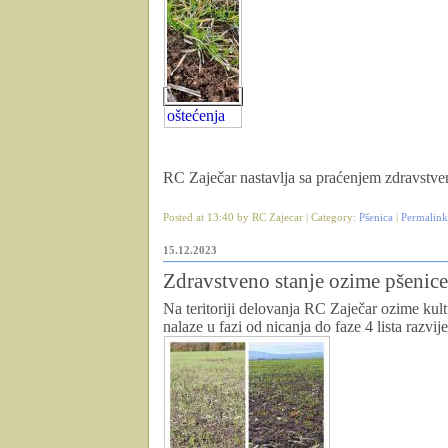
oštećenja
RC Zaječar nastavlja sa praćenjem zdravstven
Posted at 13:40 by RC Zajecar | Category:
Pšenica
|
Permalink
15.12.2023
Zdravstveno stanje ozime pšenice
Na teritoriji delovanja RC Zaječar ozime kult
nalaze u fazi od nicanja do faze 4 lista razv