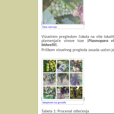
faza razvoja
Vizuelnim pregledom čokota na više lokali
plamenjače vinove loze (
Plasmopara vi
bidwellii
).
Prilikom vizuelnog pregleda zasada uočen j
simptomi na grozdu
Tabela 1: Procenat oštećenja