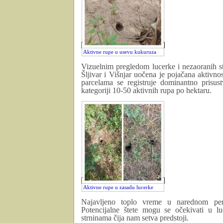
Aktivne rupe u usevu kukuruza
Vizuelnim pregledom lucerke i nezaoranih st
Šljivar i Višnjar uočena je pojačana aktivnos
parcelama se registruje dominantno prisus
kategoriji 10-50 aktivnih rupa po hektaru.
Aktivne rupe u zasadu lucerke
Najavljeno toplo vreme u narednom peri
Potencijalne štete mogu se očekivati u 
strninama čija nam setva predstoji.