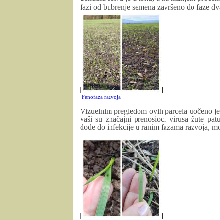
fazi
od
bubrenje semena završeno do faze dv
Fenofaza razvoja
Vizuelnim pregledom ovih parcela uočeno je p
vaši su
značajni
prenosioci
virusa žute pat
dođe do infekcije
u ranim fazama razvoja, mo