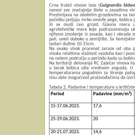
Crna trulež vinove loze (
Guignardia bidwel
nanosi sve značajnije štete u zasadima vi
Prezimljava na obolelim grozdovima na last
početku javljaju mrko-smeđe pege, bobica po
ili se osuši ceo grozd. Glavna mera u
agrotehničke mere koje podrazumevaju ukl
njihovo iznošenje iz zasada, kao i obrada z
pali, uneli duboko u zemljište. Sa hemijski
lastari dužine 10-15cm.
Na ovako visok procenat zaraze od oba p
visoka relativna vlažnost vazduha kao i pov
na našem području u periodu kada su bobice n
Na teritoriji delovanja RC Zaječar vinova l
u šarak bobica ušla sredinom avgusta. U
temperaturama pogodnim za širenje pato
nisu dale mogućnost proizvođačima da izvr
Tabela 2. Padavine i temperature u kritični
Period
Padavine (mm/
m²)
15-17.06.2023.
17,6
25-29.06.2023.
20
20-21.07.2023.
14,6