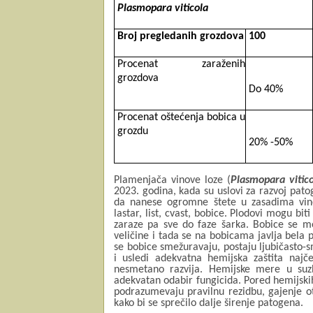
Plasmopara viticola
Broj pregledanih grozdova
100
Procenat zaraženih
grozdova
Do 40%
Procenat oštećenja bobica u
grozdu
20% -50%
Plamenjača vinove loze (
Plasmopara vitic
2023. godina, kada su uslovi za razvoj pat
da nanese ogromne štete u zasadima vino
lastar, list, cvast, bobice. Plodovi mogu bit
zaraze pa sve do faze šarka. Bobice se m
veličine i tada se na bobicama javlja bela p
se bobice smežuravaju, postaju ljubičasto-s
i usledi adekvatna hemijska zaštita naj
nesmetano razvija. Hemijske mere u suz
adekvatan odabir fungicida. Pored hemijski
podrazumevaju pravilnu rezidbu, gajenje otp
kako bi se sprečilo dalje širenje patogena.