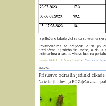
23.07.2023.
17,3
05-08.08.2023.
30,1
15 -17.08.2023.
10,1
Iz priložene tabele vidi se da su vremenske
Proizvođačima se preporučuje da po ob
predložene agrotehničke mere, a da u n
tretmanima u zasadu vinove loze na portal
Posted at 13:36 by RC Zajecar | Category:
Vinova loza
|
Perm
11.8.2023
Prisustvo odraslih jedinki cikad
Na teritoriji delovanja RC Zaječar zasadi po