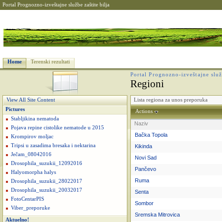
Portal Prognozno-izveštajne službe zaštite bilja
Home
Terenski rezultati
Portal Prognozno-izveštajne služb
Regioni
Lista regiona za unos preporuka
View All Site Content
Pictures
Actions
Stabljikina nematoda
Naziv
Pojava repine cistolike nematode u 2015
Bačka Topola
Krompirov moljac
Tripsi u zasadima bresaka i nektarina
Kikinda
Ječam_08042016
Novi Sad
Drosophila_suzukii_12092016
Pančevo
Halyomorpha halys
Ruma
Drosophila_suzukii_28022017
Drosophila_suzukii_20032017
Senta
FotoCentarPIS
Sombor
Viber_preporuke
Sremska Mitrovica
Aktuelno!