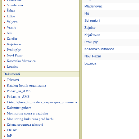
Smederevo
Mladenovac
Šabac
Niš
Užice
Svi regioni
Valjevo
Vranje
Zaječar
Niš
Knjaževac
Zaječar
Prokuplje
Knjaževac
Kosovska Mitrovica
Prokuplje
Novi Pazar
Novi Pazar
Kosovska Mitrovica
Loznica
Loznica
Dokumenti
Tekstovi
Katalog štetnih organizama
Podaci_sa_AMS
Podaci_o_AMS
Lista_fajlova_iz_modela_carpocapsa_pomonella
Kalamitet gubara
Monitoring spora u vazduhu
Monitoring kukuruza pred berbu
Zelena prognoza tekstovi
ERTAP
IoP