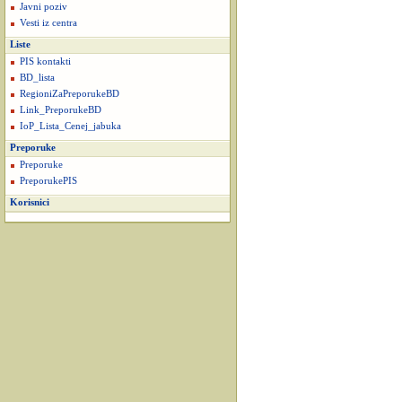
Javni poziv
Vesti iz centra
Liste
PIS kontakti
BD_lista
RegioniZaPreporukeBD
Link_PreporukeBD
IoP_Lista_Cenej_jabuka
Preporuke
Preporuke
PreporukePIS
Korisnici