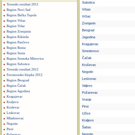
Subotica
Terenski rezultati 2011
Vrbas
Region Novi Sad
Region Bačka Topola
Vršac
Region Vrbas
Zrenjanin
Region Vršac
Beograd
Region Zrenjanin
Region Kikinda
Jagodina
Region Pančevo
Kragujevac
Region Ruma
Smederevo
Region Senta
Čačak
Region Sremska Mitrovica
Region Subotica
Kruševac
Terenski rezultati 2012
Negotin
Feromonske klopke 2012
Leskovac
Region Beograd
Valjevo
Region Čačak
Region Jagodina
Požarevac
Kragujevac
Vranje
Kraljevo
Pirot
Kruševac
Leskovac
Užice
Mladenovac
Kraljevo
Negotin
Šabac
Pirot
Negotin
Požarevac