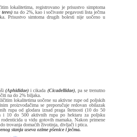
tim lokalitetima, registrovano je prisustvo simptoma
teres)
na do 2%, kao i sočivaste pegavosti lista ječma
a. Prisustvo simtoma drugih bolesti nije uočeno u
aši
(Aphididae)
i cikada
(Cicadellidae)
, pa se trenutno
iti na do 2% biljaka.
ličitim lokalitetima uočene su aktivne rupe od poljskih
dnim proizvođačima se preporučuje redovan obilazak
ivnih rupa od glodara iznad praga štetnosti (10 do 50
a i 10 do 500 aktivnih rupa po hektaru za poljsku
h rodenticida u vidu gotovih mamaka. Nakon primene
o trovanja domaćih životinja, divljači i ptica.
enog stanja useva ozime pšenice i ječma.