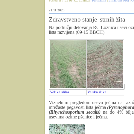
Posted at 7:33 by RC Loznica |
Permalink
|
Email this Post
|
C
21.11.2023
Zdravstveno stanje strnih žita
Na području delovanja RC Loznica usevi ozim
lista razvijena (09-15 BBCH).
Velika slika
Velika slika
Vizuelnim pregledom useva ječma na različi
mrežaste pegavosti lista ječma
(Pyrenophora 
(Rhynchosporium secalis)
na do 4% biljak
usevima ozime pšenice i ječma.