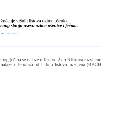
žućenje vršnih listova ozime pšenice.
enog stanja useva ozime pšenice i ječma.
Comments (0)
og ječma se nalaze u fazi od 2 do 6 listova razvijeno
nalaze u fenofazi od 1 do 5 listova razvijena (BBCH