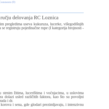
Comments (0)
dručju delovanja RC Loznica
m pregledima useva kukuruza, lucerke, višegodišnjih
 se registruju pojedinačne rupe (I kategorija brojnosti -
u strnim žitima, lucerištima i voćnjacima, u uslovima
a dolazi usled različitih faktora, kao što su povoljni
ada i dr.
orova i sena, gde glodari prezimljavaju, i intenzivnu