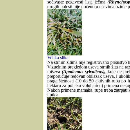
sočivaste pegavosti lista ječma
(Rhynchosp
drugih bolesti nije uočeno u usevima ozime p
Velika slika
Na strnim žitima nije registrovano prisustvo l
Vizuelnim pregledom useva strnih žita na raz
miševa
(Apodemus sylvaticus),
koje ne prel
preporučuje redovan obilazak useva, i ukolik
praga štetnosti (10 do 50 aktivnih rupa po 
hektaru za poljsku voluharicu) primena neko
Nakon primene mamaka, rupe treba zatrpati ka
i ptica.