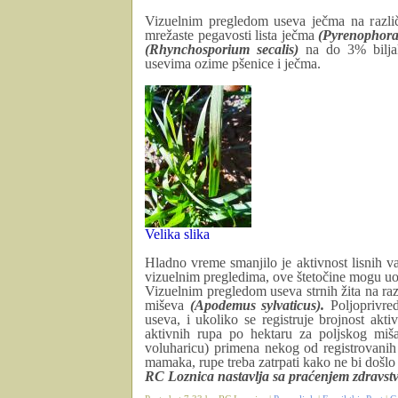
Vizuelnim pregledom useva ječma na različi
mrežaste pegavosti lista ječma
(Pyrenophora 
(Rhynchosporium secalis)
na do 3% biljak
usevima ozime pšenice i ječma.
Velika slika
Hladno vreme smanjilo je aktivnost lisnih v
vizuelnim pregledima, ove štetočine mogu uoč
Vizuelnim pregledom useva strnih žita na raz
miševa
(Apodemus sylvaticus).
Poljoprivre
useva, i ukoliko se registruje brojnost akt
aktivnih rupa po hektaru za poljskog miš
voluharicu) primena nekog od registrovani
mamaka, rupe treba zatrpati kako ne bi došlo d
RC Loznica nastavlja sa praćenjem zdravstv