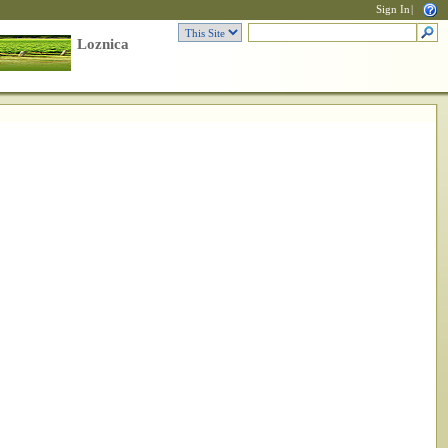
Sign In
|
Loznica