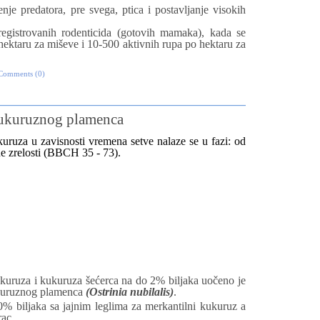
e predatora, pre svega, ptica i postavljanje visokih
egistrovanih rodenticida (gotovih mamaka), kada se
 hektaru za miševe i 10-500 aktivnih rupa po hektaru za
Comments (0)
 kukuruznog plamenca
kuruza u zavisnosti vremena setve nalaze se u fazi: od
e zrelosti
(BBCH
35 -
73
).
uruza i kukuruza šećerca na do 2% biljaka uočeno je
kukuruznog plamenca
(Ostrinia nubilalis)
.
% biljaka sa jajnim leglima za merkantilni kukuruz a
rac.