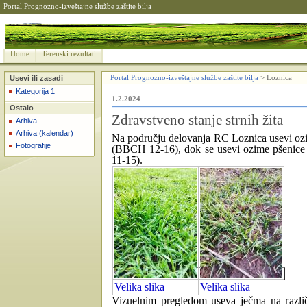
Portal Prognozno-izveštajne službe zaštite bilja
Home
Terenski rezultati
Usevi ili zasadi
Portal Prognozno-izveštajne službe zaštite bilja
>
Loznica
Kategorija 1
1.2.2024
Ostalo
Zdravstveno stanje strnih žita
Arhiva
Arhiva (kalendar)
Na području delovanja RC Loznica usevi ozim
Fotografije
(BBCH 12-16), dok se usevi ozime pšenice 
11-15).
Velika slika
Velika slika
Vizuelnim pregledom useva ječma na različi