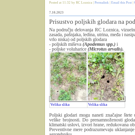
Posted at 11:32 by RC Loznica |
Permalink
|
Email this Post
|
7.10.2023
Prisustvo poljskih glodara na po
Na području delovanja RC Loznica, vizuelni
zasada, pašnjaka, ledina, utrina, međa i nasipa
vrlo niska) od poljskih glodara
- poljskih miševa
(Apodemus spp.)
i
- poljske voluharice
(Microtus arvalis).
Velika slika
Velika slika
Poljski glodari mogu naneti značajne štete 
velike brojnosti. Do prenamnoženosti glodar
klimatski uslovi, izvori hrane, redukovana obr
Preventivne mere podrazumevaju uklanjanje k
agrotehniku.