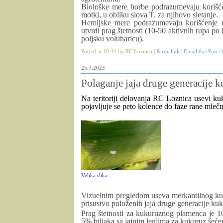
Biološke mere borbe podrazumevaju korišćenj
motki, u obliku slova T, za njihovo sletanje.
Hemijske mere podrazumevaju korišćenje r
utvrdi prag štetnosti (10-50 aktivnih rupa po
poljsku voluharicu).
Posted at 10:44 by RC Loznica |
Permalink
|
Email this Post
|
25.7.2023
Polaganje jaja druge generacije
Na teritoriji delovanja RC Loznica usevi ku
pojavljuje se peto kolence
do faze
rane mlečn
Velika slika
Vizuelnim pregledom useva merkantilnog kuk
prisustvo položenih jaja druge generacije 
Prag štetnosti za kukuruznog plamenca je 10
5% biljaka sa jajnim leglima za kukuruz šeće