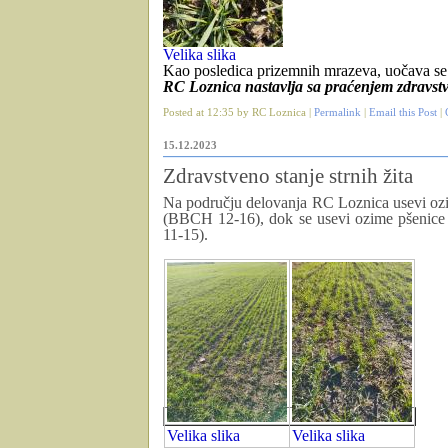
Velika slika
Kao posledica prizemnih mrazeva, uočava se 
RC Loznica nastavlja sa praćenjem zdravstv
Posted at 12:35 by RC Loznica |
Permalink
|
Email this Post
|
15.12.2023
Zdravstveno stanje strnih žita
Na području delovanja RC Loznica usevi ozim
(BBCH 12-16), dok se usevi ozime pšenice 
11-15).
Velika slika
Velika slika