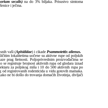
orium secalis)
na do 3% biljaka. Prisustvo simtoma
šenice i ječma.
isnih vaši
(
Aphididae
) i
cikade
Psammotettix alienus.
ličitim lokalitetima uočene su aktivne rupe od poljskih
aze prag štetnosti.
Poljoprivrednim proizvođačima se
o se registruje brojnost aktivnih rupa od glodara iznad
hektaru za poljskog miša i 10 do 500 aktivnih rupa po
g od registrovanih rodenticida u vidu gotovih mamaka.
ko ne bi došlo do trovanja domaćih životinja, divljači