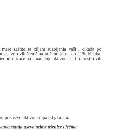
ere zaštite sa ciljem suzbijanja vaši i cikada po
risustvo ovih štetočina uočeno je na do 11% biljaka.
eriod uticaće na smanjenje aktivnosti i brojnosti ovih
no prisustvo aktivnih rupa od glodara.
enog stanja useva ozime pšenice i ječma.