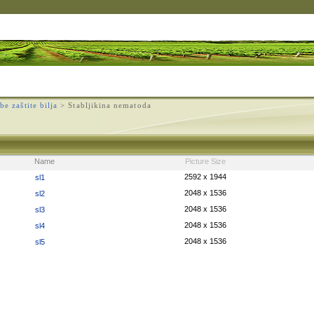
e zaštite bilja
>
Stabljikina nematoda
Name
Picture Size
2592 x 1944
sl1
2048 x 1536
sl2
2048 x 1536
sl3
2048 x 1536
sl4
2048 x 1536
sl5