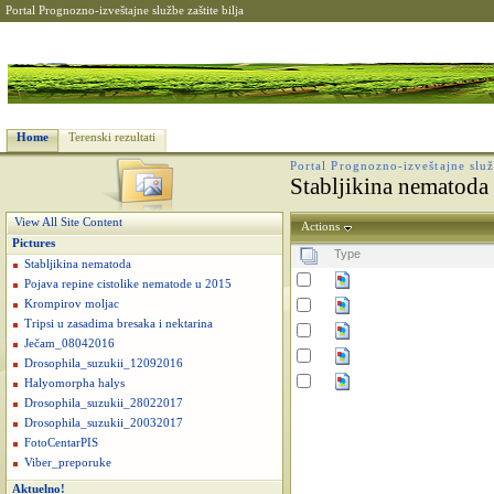
Portal Prognozno-izveštajne službe zaštite bilja
Home
Terenski rezultati
Portal Prognozno-izveštajne služb
Stabljikina nematoda
View All Site Content
Actions
Pictures
Type
Stabljikina nematoda
Pojava repine cistolike nematode u 2015
Krompirov moljac
Tripsi u zasadima bresaka i nektarina
Ječam_08042016
Drosophila_suzukii_12092016
Halyomorpha halys
Drosophila_suzukii_28022017
Drosophila_suzukii_20032017
FotoCentarPIS
Viber_preporuke
Aktuelno!