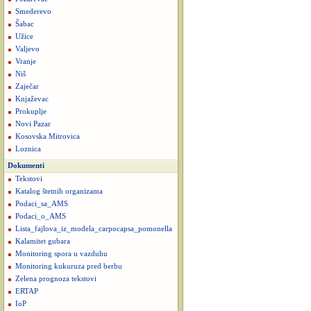
Smederevo
Šabac
Užice
Valjevo
Vranje
Niš
Zaječar
Knjaževac
Prokuplje
Novi Pazar
Kosovska Mitrovica
Loznica
Dokumenti
Tekstovi
Katalog štetnih organizama
Podaci_sa_AMS
Podaci_o_AMS
Lista_fajlova_iz_modela_carpocapsa_pomonella
Kalamitet gubara
Monitoring spora u vazduhu
Monitoring kukuruza pred berbu
Zelena prognoza tekstovi
ERTAP
IoP