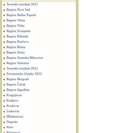
Terenski rezultati 2011
Region Novi Sad
Region Bačka Topola
Region Vrbas
Region Vršac
Region Zrenjanin
Region Kikinda
Region Pančevo
Region Ruma
Region Senta
Region Sremska Mitrovica
Region Subotica
Terenski rezultati 2012
Feromonske klopke 2012
Region Beograd
Region Čačak
Region Jagodina
Kragujevac
Kraljevo
Kruševac
Leskovac
Mladenovac
Negotin
Pirot
Požarevac