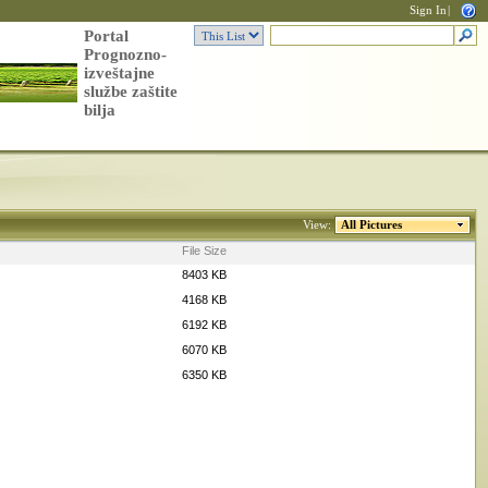
Sign In
|
Portal
Prognozno-
izveštajne
službe zaštite
bilja
View:
All Pictures
File Size
8403 KB
4168 KB
6192 KB
6070 KB
6350 KB