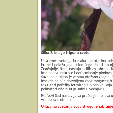
Slika 2: Imago tripsa u cvetu
U vreme cvetanja bresaka i nektarina odra
hrane i polažu jaja, usled čega dolazi do n
Značajnije štete nastaju prilikom ishrane 
ima pojavu nekroze i deformisanje plodova, i
Suzbijanje tripsa je veoma otežano zbog nj
insekticida nije dozvoljena zbog mogućeg t
tek u fazi početka formiranja plodnika, koja
polinatori više nisu prisutni u voćnjaku.
RC Novi Sad nastavlja sa praćenjem tripsa u
vreme za tretman.
U fazama cvetanja voća strogo je zabranj