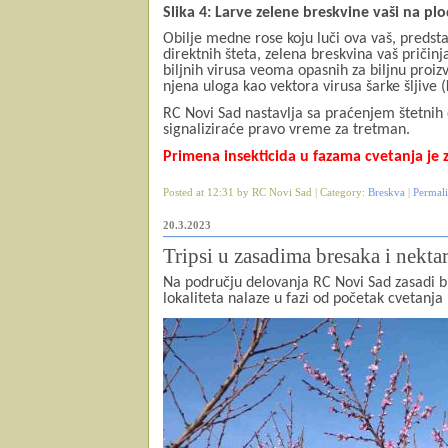
Slika 4: Larve zelene breskvine vaši na p
Obilje medne rose koju luči ova vaš, predsta
direktnih šteta, zelena breskvina vaš pričinj
biljnih virusa veoma opasnih za biljnu proi
njena uloga kao vektora virusa šarke šljive (
RC Novi Sad nastavlja sa praćenjem štetnih
signaliziraće pravo vreme za tretman.
Primena insekticida u fazama cvetanja je
Posted at 12:31 by RC Novi Sad | Category:
Breskva
|
Permal
20.3.2023
Tripsi u zasadima bresaka i nekta
Na području delovanja RC Novi Sad zasadi br
lokaliteta nalaze u fazi od početak cvetanj