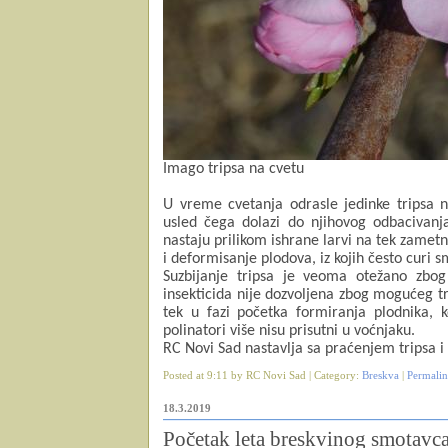
Imago tripsa na cvetu
U vreme cvetanja odrasle jedinke tripsa n
usled čega dolazi do njihovog odbacivanja
nastaju prilikom ishrane larvi na tek zamet
i deformisanje plodova, iz kojih često curi s
Suzbijanje tripsa je veoma otežano zbo
insekticida nije dozvoljena zbog mogućeg t
tek u fazi početka formiranja plodnika, 
polinatori više nisu prisutni u voćnjaku.
RC Novi Sad nastavlja sa praćenjem tripsa i
Posted at 9:11 by RC Novi Sad | Category:
Breskva
|
Permali
18.3.2019
Početak leta breskvinog smotavc