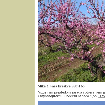
Slika 1: Faza breskve BBCH 65
Vizuelnim pregledom zasada i otresanjem gr
(
Thysanoptera
) u indeksu napada 1,66.
U to