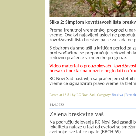
Slika 2: Simptom kovrdžavosti lista bresk
Prema trenutnoj vremenskoj prognozi u nar
vreme. Ovakvi najavljeni uslovi ne pogoduju
kovrdžavosti lista breskve pa se za sada ne
S obzirom da smo ušli u kritičan period za 
proizvođačima se preporučuju redovni obilas
redovno praćenje vremenske prognoze.
Video material o prouzrokovaču kovrdžavosti
bresaka i nektarina možete pogledati na Yo
RC Novi Sad nastavlja sa praćenjem štetnih
vreme će signalizirati pravo vreme za tret
Posted at 13:51 by RC Novi Sad | Category:
Breskva
|
Permal
14.4.2022
Zelena breskvina vaš
Na području delovanja RC Novi Sad zasadi br
lokaliteta
nalaze u fazi od cvetovi se smežu
cvetanja: sve latice opale (BBCH 69).