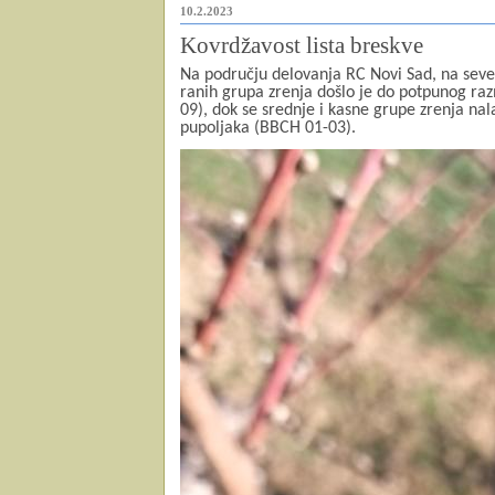
10.2.2023
Kovrdžavost lista breskve
Na području delovanja RC Novi Sad, na seve
ranih grupa zrenja došlo je do potpunog ra
09), dok se srednje i kasne grupe zrenja nal
pupoljaka (BBCH 01-03).