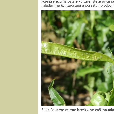
koje preleću na ostale kulture. Štete pričinja
mladarima koji zaostaju u porastu i plodovi
Slika 3: Larve zelene breskvine vaši na m