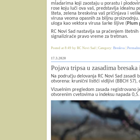
mladarima koji zaostaju u porastu i plodovi
rose koju luči ova vaš, predstavlja idealnu 
šteta, zelena breskvina vaš pričinjava i veli
virusa veoma opasnih za biljnu proizvodnju.
uloga kao vektora virusa šarke šljive (
Plum 
RC Novi Sad nastavlja sa praćenjem štetnih
signaliziraće pravo vreme za tretman.
Posted at 8:49 by RC Novi Sad | Category:
Breskva
|
Permali
17.3.2020
Pojava tripsa u zasadima bresaka 
Na području delovanja RC Novi Sad zasadi br
otvorena: krunični listići vidljivi (BBCH 57)
Vizuelnim pregledom zasada registrovano je
otvorenim cvetovima u indeksu napada 0,5.