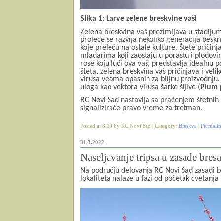
Slika 1: Larve zelene breskvine vaši
Zelena breskvina vaš prezimljava u stadijumu
proleće se razvija nekoliko generacija beskri
koje preleću na ostale kulture. Štete pričinja
mladarima koji zaostaju u porastu i plodovi
rose koju luči ova vaš, predstavlja idealnu p
šteta, zelena breskvina vaš pričinjava i veli
virusa veoma opasnih za biljnu proizvodnju.
uloga kao vektora virusa šarke šljive (
Plum 
RC Novi Sad nastavlja sa praćenjem štetnih
signaliziraće pravo vreme za tretman.
Posted at 8:10 by RC Novi Sad | Category:
Breskva
|
Permali
31.3.2022
Naseljavanje tripsa u zasade bresa
Na području delovanja RC Novi Sad zasadi br
lokaliteta nalaze u fazi od početak cvetanj