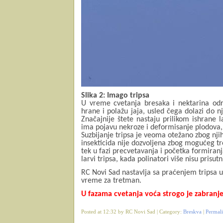
Slika 2: Imago tripsa
U vreme cvetanja bresaka i nektarina odra
hrane i polažu jaja, usled čega dolazi do n
Značajnije štete nastaju prilikom ishrane 
ima pojavu nekroze i deformisanje plodova, i
Suzbijanje tripsa je veoma otežano zbog nj
insekticida nije dozvoljena zbog mogućeg t
tek u fazi precvetavanja i početka formiran
larvi tripsa, kada polinatori više nisu prisut
RC Novi Sad nastavlja sa praćenjem tripsa u
vreme za tretman.
U fazama cvetanja voća strogo je zabranj
Posted at 12:32 by RC Novi Sad | Category:
Breskva
|
Permal