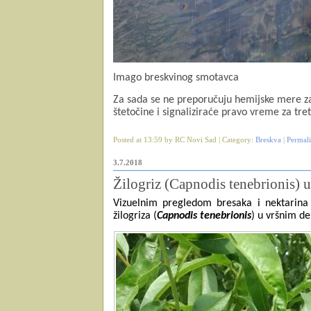
Imago breskvinog smotavca
Za sada se ne preporučuju hemijske mere za
štetočine i signaliziraće pravo vreme za tr
Posted at 13:59 by RC Novi Sad | Category:
Breskva
|
Permal
3.7.2018
Žilogriz (Capnodis tenebrionis) u
Vizuelnim pregledom bresaka i nektarina (
žilogriza (
Capnodis tenebrionis
) u vršnim de