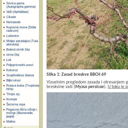
Sovica gama
(Autographa gamma)
Vaši (Aphididae)
Cikade
Nematode
Kupusna muva (Delia
radicum)
Lubenice
Moljac paradajza (Tuta
absoluta)
Bolesti strnih žita
strna žita
Luk
Poljoprivredni usevi
Kukuruz
Slika 1: Zasad breskve BBCH 69
Scaphoideus titanus
Biljni virusi
Vizuelnim pregledom zasada i otresanjem gra
Rutava buba (Tropinota
breskvine vaši (
Myzus persicae
).
U toku je p
hirta)
Thrips sp.
Krompir
Šećerna repa
Pegavost lišća višnje i
trešnje (Blumeriella
jaapii)
Malina