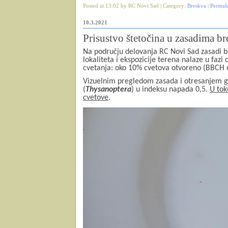
Posted at 13:02 by RC Novi Sad | Category:
Breskva
|
Permal
10.3.2021
Prisustvo štetočina u zasadima br
Na području delovanja RC Novi Sad zasadi br
lokaliteta i ekspozicije terena nalaze u fazi 
cvetanja: oko 10% cvetova otvoreno (BBCH 
Vizuelnim pregledom zasada i otresanjem gr
(
Thysanoptera
) u indeksu napada 0,5.
U tok
cvetove
.