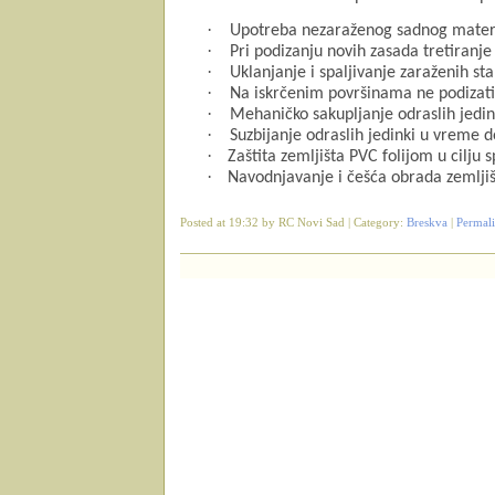
·
Upotreba nezaraženog sadnog materi
·
Pri podizanju novih zasada tretiranj
·
Uklanjanje i spaljivanje zaraženih st
·
Na iskrčenim površinama ne podizati
·
Mehaničko sakupljanje odraslih jedin
·
Suzbijanje odraslih jedinki u vreme 
·
Zaštita zemljišta PVC folijom u cilju 
·
Navodnjavanje i češća obrada zemljišt
Posted at 19:32 by RC Novi Sad | Category:
Breskva
|
Permal