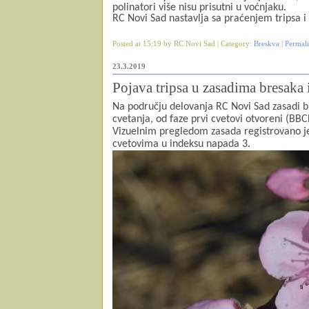
polinatori više nisu prisutni u voćnjaku.
RC Novi Sad nastavlja sa praćenjem tripsa i
Posted at 15:19 by RC Novi Sad | Category:
Breskva
|
Permal
23.3.2019
Pojava tripsa u zasadima bresaka 
Na području delovanja RC Novi Sad zasadi br
cvetanja, od faze prvi cvetovi otvoreni (BB
Vizuelnim pregledom zasada registrovano j
cvetovima u indeksu napada 3.