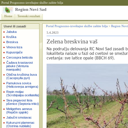
Portal Prognozno-izveštajne službe zaštite bilja
Region Novi Sad
Home
Terenski rezultati
Usevi ili zasadi
Portal Prognozno-izveštajne službe zaštite bilja
>
Region Novi
Jabuka
5.4.2023
Kruška
Zelena breskvina vaš
Breskva
Vinova loza
Na području delovanja RC Novi Sad zasadi br
Kupusnjače
lokaliteta nalaze u fazi od cvetovi se smežu
Cercospra beticola
cvetanja: sve latice opale (BBCH 69).
Čađava krastavost
jabuke (Venturia
inaequalis)
Obična kruškina buva
(Cacopsylla pyri)
Pamukova sovica
(Helicoverpa armigera)
Repin moljac
(Scrobipalpa ocellatella)
Siva pegavost lista
pšenice (Septoria tritici)
Meligethes aeneus
(Repičin sjajnik)
Jabučni smotavac
Kukuruzni plamenac
(Ostrinia nubilalis)