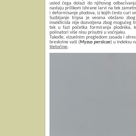
usled čega dolazi do njihovog odbacivanja
nastaju prilikom ishrane larvi na tek zamet
i deformisanje plodova, iz kojih često curi s
Suzbijanje tripsa je veoma otežano zbo
insekticida nije dozvoljena zbog mogućeg t
tek u fazi početka formiranja plodnika, 
polinatori više nisu prisutni u voćnjaku.
Takođe, vizuelnim pregledom zasada i otresa
breskvine vaši (
Myzus persicae
) u indeksu 
štetočine
.