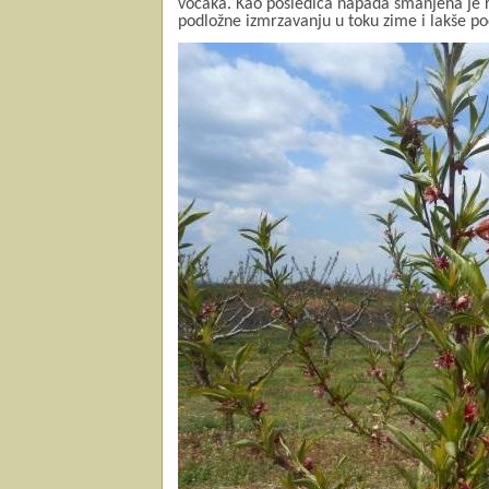
voćaka. Kao posledica napada smanjena je r
podložne izmrzavanju u toku zime i lakše p