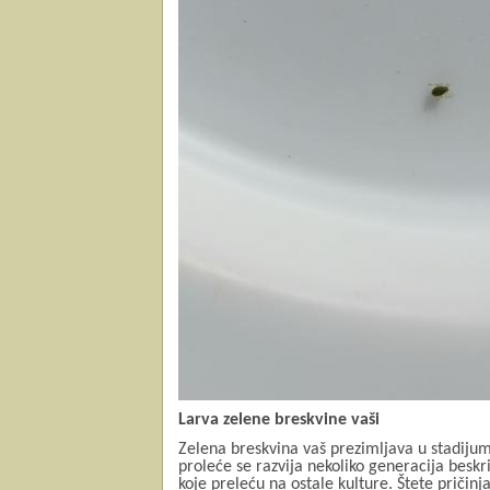
Larva zelene breskvine vaši
Zelena breskvina vaš prezimljava u stadijumu
proleće se razvija nekoliko generacija beskri
koje preleću na ostale kulture. Štete pričinja