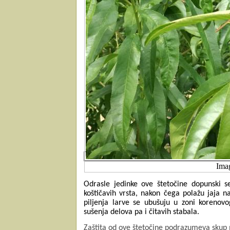
Ima
Odrasle jedinke ove štetočine dopunski se 
koštičavih vrsta, nakon čega polažu jaja na
piljenja larve se ubušuju u zoni korenovo
sušenja delova pa i čitavih stabala.
Zaštita od ove štetočine podrazumeva skup 