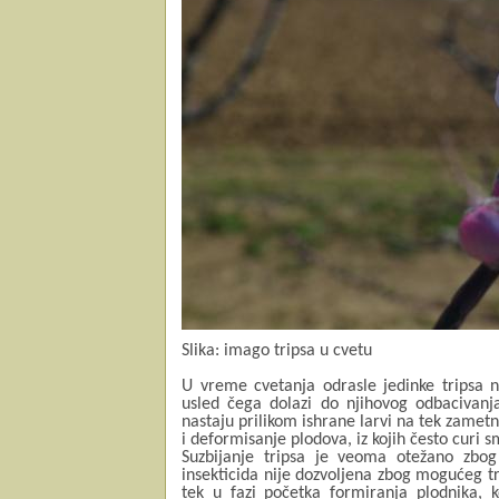
Slika: imago tripsa u cvetu
U vreme cvetanja odrasle jedinke tripsa n
usled čega dolazi do njihovog odbacivanja
nastaju prilikom ishrane larvi na tek zamet
i deformisanje plodova, iz kojih često curi s
Suzbijanje tripsa je veoma otežano zbo
insekticida nije dozvoljena zbog mogućeg t
tek u fazi početka formiranja plodnika, 