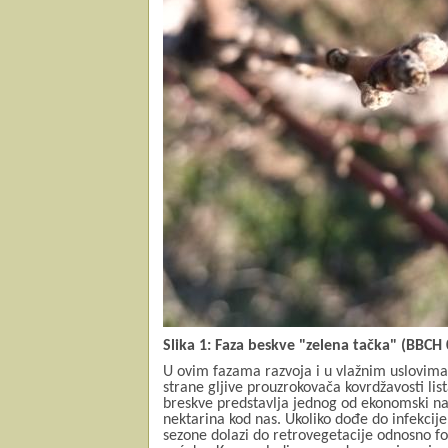
Slika 1: Faza beskve "zelena tačka" (BBCH 
U
ovim fazama razvoja i u vlažnim uslovima, 
strane gljive prouzrokovača kovrdžavosti lis
breskve predstavlja jednog od ekonomski naj
nektarina kod nas. Ukoliko dođe do infekcij
sezone dolazi do retrovegetacije odnosno fo