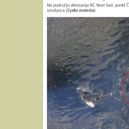
Na području delovanja RC Novi Sad, punkt Če
smotavca (
Cydia molesta
).