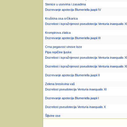
Stenice u usevima i zasadima
Dozrevanje apotecija Blumeriella jaapii IV
Kruškina osa srčikarica
Dozrelost i ispražnjenost pseudotecija Venturia inaequalis X
Krompirova zlatica
Dozrevanje apotecija Blumeriella jaapii III
Crna pegavost vinove loze
Pipa repičine ljuske
Dozrelost i ispražnjenost pseudotecija Venturia inaequalis XI
Dozrelost i ispražnjenost pseudotecija Venturia inaequalis XI
Dozrevanje apotecija Blumeriella jaapii II
Zelena breskvina vaš
Dozrelost pseudotecija Venturia inaequalis XI
Dozrevanje apotecija Blumeriella jaapii I
Dozrelost pseudotecija Venturia inaequalis X
Šljivine ose