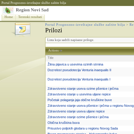
Portal Prognozno-izveštajne službe zaštite bilja
Region Novi Sad
Home
Terenski rezultati
Portal Prognozno-izveštajne službe zaštite bilja
>
Re
Prilozi
Lista koja sadrži napisane priloge.
Actions
Title
Žitna pijavica u usevima ozimih strnina
Dozrelost pseudotecija Venturia inaequalis II
Dozrelost pseudotecija Venturia inaequalis I
Zdravstveno stanje useva ozime pšenice i ječma
Zdravstveno stanje u usevima uljane repice
Početak polaganja jaja obične kruškine buve
Zdravstveno stanje useva pšenice i ječma u regionu Novo
Zdravstveno stanje useva uljane repice
Zdravstveno stanje ozime pšenice i ječma
Obična kruškina buva
Prisustvo poljskih glodara u regionu Novog Sada