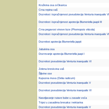
Kruškina osa srčikarica
Crna repina vaš
Dozrelost i ispražnjenost pseudotecija Venturia inaequalis VI
Dozrelost i ispražnjenost apotecija Blumeriella jaapii III
Crna pegavost vinove loze (Phomopsis viticola)
Dozrelost i ispražnjenost pseudotecija Venturia inaequalis VI
Dozrelost apotecija Blumeriella jappii
Jabukina osa
Dozrevanje apotecija Blumeriella jaapi I
Dozrelost pseudotecija Venturia inaequalis VI
Zelena breskvina vaš
Šljivine ose
Kupusna muva (Delia radicum)
Dozrelost pseudotecija Venturia inaequalis V
Dozrelost pseudotecija Venturia inaequalis VI
Naseljavanje rutave bube u zasade voća
Tripsi u zasadima bresaka i nektarina
Dozrelost pseudotecija Venturia inaequalis V