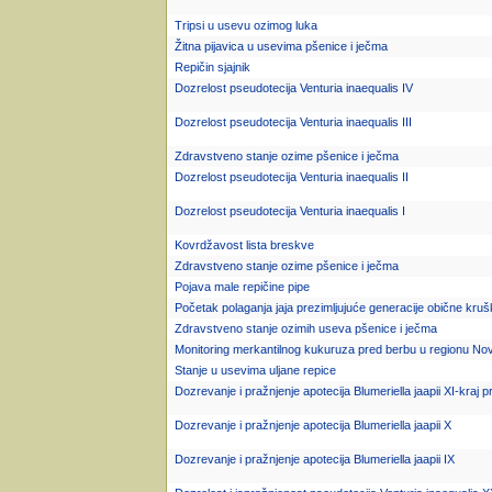
Tripsi u usevu ozimog luka
Žitna pijavica u usevima pšenice i ječma
Repičin sjajnik
Dozrelost pseudotecija Venturia inaequalis IV
Dozrelost pseudotecija Venturia inaequalis III
Zdravstveno stanje ozime pšenice i ječma
Dozrelost pseudotecija Venturia inaequalis II
Dozrelost pseudotecija Venturia inaequalis I
Kovrdžavost lista breskve
Zdravstveno stanje ozime pšenice i ječma
Pojava male repičine pipe
Početak polaganja jaja prezimljujuće generacije obične kru
Zdravstveno stanje ozimih useva pšenice i ječma
Monitoring merkantilnog kukuruza pred berbu u regionu N
Stanje u usevima uljane repice
Dozrevanje i pražnjenje apotecija Blumeriella jaapii XI-kraj pr
Dozrevanje i pražnjenje apotecija Blumeriella jaapii X
Dozrevanje i pražnjenje apotecija Blumeriella jaapii IX