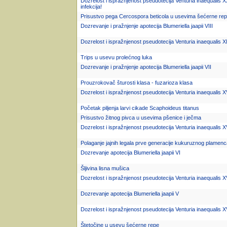
Dozrelost i ispražnjenost pseudotecija Venturia inaequalis X
infekcija!
Prisustvo pega Cercospora beticola u usevima šećerne re
Dozrevanje i pražnjenje apotecija Blumeriella jaapii VIII
Dozrelost i ispražnjenost pseudotecija Venturia inaequalis X
Trips u usevu prolećnog luka
Dozrevanje i pražnjenje apotecija Blumeriella jaapii VII
Prouzrokovač šturosti klasa - fuzarioza klasa
Dozrelost i ispražnjenost pseudotecija Venturia inaequalis XV
Početak piljenja larvi cikade Scaphoideus titanus
Prisustvo žitnog pivca u usevima pšenice i ječma
Dozrelost i ispražnjenost pseudotecija Venturia inaequalis X
Polaganje jajnih legala prve generacije kukuruznog plamen
Dozrevanje apotecija Blumeriella jaapii VI
Šljivina lisna mušica
Dozrelost i ispražnjenost pseudotecija Venturia inaequalis X
Dozrevanje apotecija Blumeriella jaapii V
Dozrelost i ispražnjenost pseudotecija Venturia inaequalis 
Štetočine u usevu šećerne repe