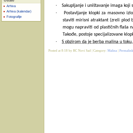
Ostalo
·
Sakupljanje i uništavanje imaga koji s
Arhiva
Arhiva (kalendar)
·
Postavljanje klopki za masovno izl
Fotografije
staviti mirisni atraktant (zreli plod
mogu napraviti od plastičnih flaša n
Takođe, postoje specijalizovane klop
·
S obzirom da je berba malina u toku,
Posted at 8:18 by RC Novi Sad | Category:
Malina
|
Permalin