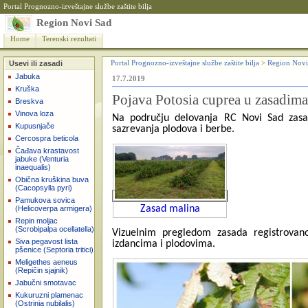
Portal Prognozno-izveštajne službe zaštite bilja
Region Novi Sad
Home
Terenski rezultati
Usevi ili zasadi
Portal Prognozno-izveštajne službe zaštite bilja
>
Region Novi
Jabuka
17.7.2019
Kruška
Pojava Potosia cuprea u zasadima
Breskva
Vinova loza
Na području delovanja RC Novi Sad zasad
Kupusnjače
sazrevanja plodova i berbe.
Cercospra beticola
Čađava krastavost
jabuke (Venturia
inaequalis)
Obična kruškina buva
(Cacopsylla pyri)
Pamukova sovica
Zasad malina
(Helicoverpa armigera)
Repin moljac
(Scrobipalpa ocellatella)
Vizuelnim pregledom zasada registrovano
Siva pegavost lista
izdancima i plodovima.
pšenice (Septoria tritici)
Meligethes aeneus
(Repičin sjajnik)
Jabučni smotavac
Kukuruzni plamenac
(Ostrinia nubilalis)