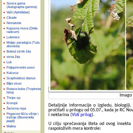
Sovica gama
(Autographa gamma)
Vaši (Aphididae)
Cikade
Nematode
Kupusna muva (Delia
radicum)
Lubenice
Moljac paradajza (Tuta
absoluta)
Bolesti strnih žita
strna žita
Luk
Poljoprivredni usevi
Kukuruz
Scaphoideus titanus
Biljni virusi
Rutava buba (Tropinota
hirta)
Imago
Thrips sp.
Krompir
Detaljnije informacije o izgledu, biologi
Šećerna repa
pročitati u prilogu od 05.07., kada je RC N
Pegavost lišća višnje i
i nektarina (
Vidi prilog
).
trešnje (Blumeriella
jaapii)
U cilju sprečavanja šteta od ovog insekt
Malina
raspoloživih mera kontrole: