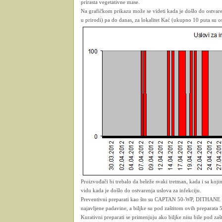
prirasta vegetativne mase.
Na grafičkom prikazu može se videti kada je došlo do ostvare
u prirodi) pa do danas, za lokalitet Kać (ukupno 10 puta su os
Proizvođači bi trebalo da beleže svaki tretman, kada i sa koji
vidu kada je došlo do ostvarenja uslova za infekciju.
Preventivni preparati kao što su CAPTAN 50-WP, DITH
najavljene padavine, a biljke su pod zaštitom ovih preparata
Kurativni preparati se primenjuju ako biljke nisu bile pod zaš