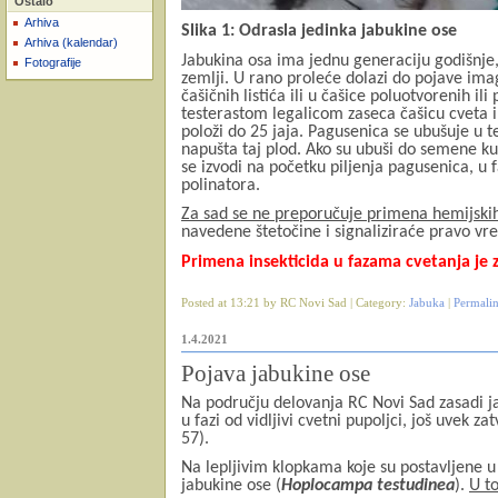
Ostalo
Arhiva
Slika 1: Odrasla jedinka jabukine ose
Arhiva (kalendar)
Jabukina osa ima jednu generaciju godišnje
Fotografije
zemlji. U rano proleće dolazi do pojave ima
čašičnih listića ili u čašice poluotvorenih i
testerastom legalicom zaseca čašicu cveta i
položi do 25 jaja. Pagusenica se ubušuje u t
napušta taj plod. Ako su ubuši do semene kuć
se izvodi na početku piljenja pagusenica, 
polinatora.
Za sad se ne preporučuje primena hemijskih
navedene štetočine i signaliziraće pravo v
Primena insekticida u fazama cvetanja je
Posted at 13:21 by RC Novi Sad | Category:
Jabuka
|
Permali
1.4.2021
Pojava jabukine ose
Na području delovanja RC Novi Sad zasadi jab
u fazi od vidljivi cvetni pupoljci, još uvek
57).
Na lepljivim klopkama koje su postavljene u 
jabukine ose (
Hoplocampa testudinea
).
U to