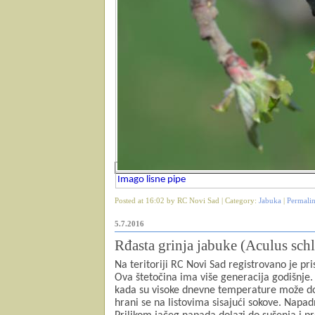
Imago lisne pipe
Posted at 16:02 by RC Novi Sad | Category:
Jabuka
|
Permali
5.7.2016
Rđasta grinja jabuke (Aculus schl
Na teritoriji RC Novi Sad registrovano je pri
Ova štetočina ima više generacija godišnje.
kada su visoke dnevne temperature može do
hrani se na listovima sisajući sokove. Napad