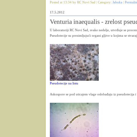
Posted at 13:34 by RC Novi Sad | Category:
Jabuka
|
Permali
17.5.2012
Venturia inaequalis - zrelost pseu
U laboratoriji RC Novi Sad, svake nedelje, utvrđuje se procena
Pseudotecije su prezimljujući organi gljive u kojima se stvar
Pseudotecije na listu
Askospore se pod uticajem vlage oslobađaju iz pseudotecija i 