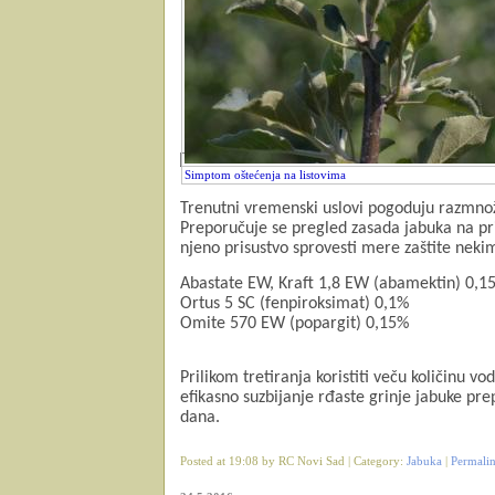
Simptom oštećenja na listovima
Trenutni vremenski uslovi pogoduju razmnož
Preporučuje se pregled zasada jabuka na pris
njeno prisustvo sprovesti mere zaštite nekim
Abastate EW, Kraft 1,8 EW (abamektin) 0,1
Ortus 5 SC (fenpiroksimat) 0,1%
Omite 570 EW (popargit) 0,15%
Prilikom tretiranja koristiti veču količinu v
efikasno suzbijanje rđaste grinje jabuke p
dana.
Posted at 19:08 by RC Novi Sad | Category:
Jabuka
|
Permali