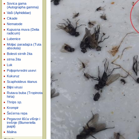
Sovica gama
(Autographa gamma)
Vaši (Aphididae)
Cikade
Nematode
Kupusna muva (Delia
radicum)
Lubenice
Moljac paradajza (Tuta
absoluta)
Bolesti strnih žita
strna žita
Luk
Poljoprivredni usevi
Kukuruz
Scaphoideus titanus
Biljni virusi
Rutava buba (Tropinota
hirta)
Thrips sp.
Krompir
Šećerna repa
Pegavost lišća višnje i
trešnje (Blumeriella
jaapii)
Malina