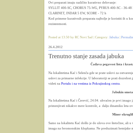
Ovi preparati imaju različito kurativno delovanje:
SYLLIT 400-SC, CHORUS 75-WG, PYRUS 400-SC - 36-48 
CLARINET, INDAR 5 EW, SCORE - 72 h
Kod primene kurativnih preparata najbolje je koristiti ih u 
rezistentnosti.
Posted at 13:50 by RC Novi Sad | Category:
Jabuka
|
Permali
26.4.2012
Trenutno stanje zasada jabuka
Čađava pegavost lista i krast
Na lokalitetima Kać i Selenča gde se prate uslovi za ostvarenj
uslovi za primarne infekcije. U laboratoriji se prati dozrelos
videti na
Portalu i na vestima iz Pokrajinskog centra
.
Jabukin smota
Na lokalitetima Kać i Čerević, 24.04. uhvaćen je prvi imago 
primenjivati nikakve mere kontrole, a dalju dinamiku leta ov
Miner okrugli
Samo na lokalitetu Kać došlo je do ulova ove štetočine, ali 
imaga na feromonskim klopkama. Ne preduzimati hemijske mer