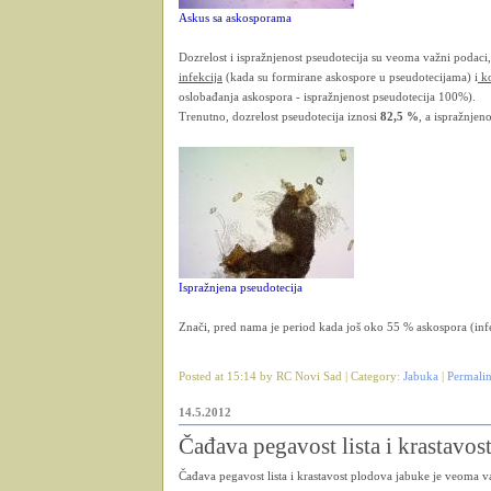
Askus sa askosporama
Dozrelost i ispražnjenost pseudotecija su veoma važni podaci
infekcija
(kada su formirane askospore u pseudotecijama) i
ko
oslobađanja askospora - ispražnjenost pseudotecija 100%).
Trenutno, dozrelost pseudotecija iznosi
82,5 %
, a ispražnjen
Ispražnjena pseudotecija
Znači, pred nama je period kada još oko 55 % askospora (infe
Posted at 15:14 by RC Novi Sad | Category:
Jabuka
|
Permali
14.5.2012
Čađava pegavost lista i krastavos
Čađava pegavost lista i krastavost plodova jabuke je veoma v