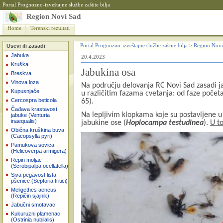
Portal Prognozno-izveštajne službe zaštite bilja
Region Novi Sad
Home
Terenski rezultati
Usevi ili zasadi
Portal Prognozno-izveštajne službe zaštite bilja
>
Region Novi
Jabuka
20.4.2023
Kruška
Jabukina osa
Breskva
Vinova loza
Na području delovanja RC Novi Sad zasadi jab
Kupusnjače
u različitim fazama cvetanja: od faze poče
Cercospra beticola
65).
Čađava krastavost
Na lepljivim klopkama koje su postavljene u 
jabuke (Venturia
inaequalis)
jabukine ose (
Hoplocampa testudinea
).
U to
Obična kruškina buva
(Cacopsylla pyri)
Pamukova sovica
(Helicoverpa armigera)
Repin moljac
(Scrobipalpa ocellatella)
Siva pegavost lista
pšenice (Septoria tritici)
Meligethes aeneus
(Repičin sjajnik)
Jabučni smotavac
Kukuruzni plamenac
(Ostrinia nubilalis)