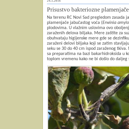
24.5.2016
Prisustvo bakteriozne plamenjače
Na terenu RC Novi Sad pregledom zasada jab
plamenjače jabučastog voća (
Erwinia amylo
plodovima. U vlažnim uslovima ovo oboljenj
zaraženih delova biljaka. Mere zaštite za s
obuhvataju higijenske mere gde se dezinfik
zaraženi delovi biljaka koji se zatim stavlja
seku se 30 do 40 cm ispod zaraženog tkiva. 
sa preparatima na bazi bakarhidroksida u k
toplom vremenu kako ne bi došlo do daljeg š