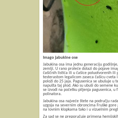
Imago jabukine ose
Jabukina osa ima jednu generaciju godišnje
zemlji. U rano proleće dolazi do pojave ima
čašičnih listića ili u čašice poluotvorenih i
testerastom legalicom zaseca čašicu cveta i
položi do 25 jaja. Pagusenica se ubušuje u t
napušta taj plod. Ako su ubuši do semene kuć
se izvodi na početku piljenja pagusenica, 
polinatora.
Jabukina osa najveće štete na području rada
uzgoja na severnim obroncima Fruške gore g
na lovnim klopkama tako i u vizuelnim pre
Za sad se ne preporučuje primena hemijskih