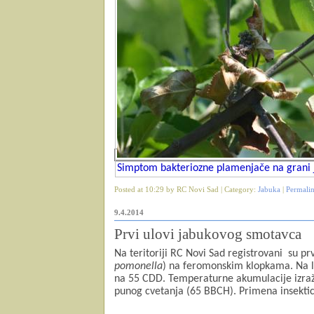
Simptom bakteriozne plamenjače na grani 
Posted at 10:29 by RC Novi Sad | Category:
Jabuka
|
Permali
9.4.2014
Prvi ulovi jabukovog smotavca
Na teritoriji RC Novi Sad registrovani
su pr
pomonella
) na feromonskim klopkama. Na lo
na 55 CDD. Temperaturne akumulacije izraže
punog cvetanja (65 BBCH). Primena insektic