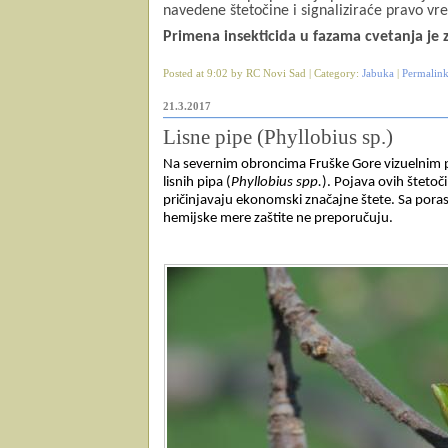
navedene štetočine i signaliziraće pravo v
Primena insekticida u fazama cvetanja je
Posted at 9:02 by RC Novi Sad | Category:
Jabuka
|
Permalin
21.3.2017
Lisne pipe (Phyllobius sp.)
Na severnim obroncima Fruške Gore vizuelnim p
lisnih pipa (
Phyllobius spp.
). Pojava ovih štetoč
pričinjavaju ekonomski značajne štete. Sa poras
hemijske mere zaštite ne preporučuju.