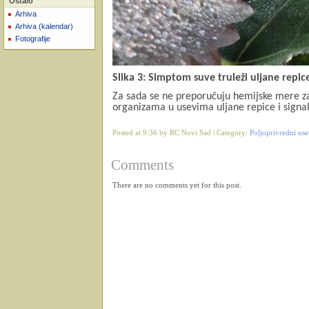
Ostalo
Arhiva
Arhiva (kalendar)
Fotografije
Slika 3: Simptom suve truleži uljane repic
Za sada se ne preporučuju hemijske mere za
organizama u usevima uljane repice i signa
Posted at 9:36 by RC Novi Sad | Category:
Poljoprivredni use
Comments
There are no comments yet for this post.