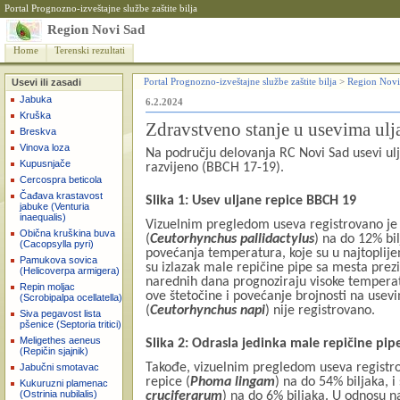
Portal Prognozno-izveštajne službe zaštite bilja
Region Novi Sad
Home
Terenski rezultati
Usevi ili zasadi
Portal Prognozno-izveštajne službe zaštite bilja
>
Region Novi
Jabuka
6.2.2024
Kruška
Zdravstveno stanje u usevima ulj
Breskva
Vinova loza
Na području delovanja RC Novi Sad usevi ulja
Kupusnjače
razvijeno (BBCH 17-19).
Cercospra beticola
Čađava krastavost
Slika 1: Usev uljane repice BBCH 19
jabuke (Venturia
inaequalis)
Vizuelnim pregledom useva registrovano je p
Obična kruškina buva
(
Ceutorhynchus pallidactylus
) na do 12% bil
(Cacopsylla pyri)
povećanja temperatura, koje su u najtoplijem
Pamukova sovica
su izlazak male repičine pipe sa mesta prezi
(Helicoverpa armigera)
narednih dana prognoziraju visoke temperat
Repin moljac
ove štetočine i povećanje brojnosti na usevi
(Scrobipalpa ocellatella)
(
Ceutorhynchus napi
) nije registrovano.
Siva pegavost lista
pšenice (Septoria tritici)
Meligethes aeneus
Slika 2: Odrasla jedinka male repičine pip
(Repičin sjajnik)
Takođe, vizuelnim pregledom useva registr
Jabučni smotavac
repice (
Phoma lingam
) na do 54% biljaka, 
Kukuruzni plamenac
(Ostrinia nubilalis)
cruciferarum
) na do 6% biljaka. U odnosu 