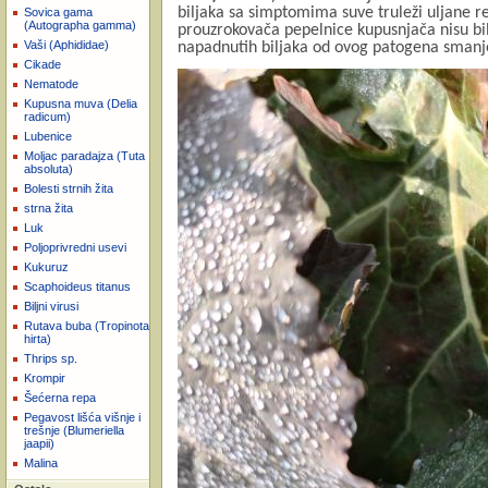
biljaka sa simptomima suve truleži uljane r
Sovica gama
(Autographa gamma)
prouzrokovača pepelnice kupusnjača nisu bi
Vaši (Aphididae)
napadnutih biljaka od ovog patogena smanj
Cikade
Nematode
Kupusna muva (Delia
radicum)
Lubenice
Moljac paradajza (Tuta
absoluta)
Bolesti strnih žita
strna žita
Luk
Poljoprivredni usevi
Kukuruz
Scaphoideus titanus
Biljni virusi
Rutava buba (Tropinota
hirta)
Thrips sp.
Krompir
Šećerna repa
Pegavost lišća višnje i
trešnje (Blumeriella
jaapii)
Malina