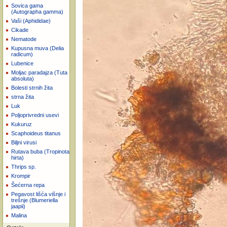
Sovica gama
(Autographa gamma)
Vaši (Aphididae)
Cikade
Nematode
Kupusna muva (Delia
radicum)
Lubenice
Moljac paradajza (Tuta
absoluta)
Bolesti strnih žita
strna žita
Luk
Poljoprivredni usevi
Kukuruz
Scaphoideus titanus
Biljni virusi
Rutava buba (Tropinota
hirta)
Thrips sp.
Krompir
Šećerna repa
Pegavost lišća višnje i
trešnje (Blumeriella
jaapii)
Malina