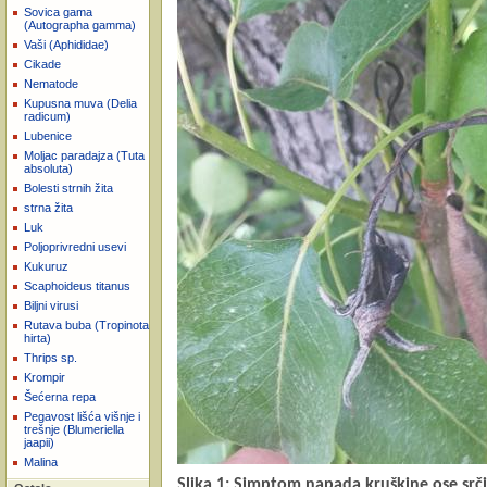
Sovica gama
(Autographa gamma)
Vaši (Aphididae)
Cikade
Nematode
Kupusna muva (Delia
radicum)
Lubenice
Moljac paradajza (Tuta
absoluta)
Bolesti strnih žita
strna žita
Luk
Poljoprivredni usevi
Kukuruz
Scaphoideus titanus
Biljni virusi
Rutava buba (Tropinota
hirta)
Thrips sp.
Krompir
Šećerna repa
Pegavost lišća višnje i
trešnje (Blumeriella
jaapii)
Malina
Slika 1: Simptom napada kruškine ose srči