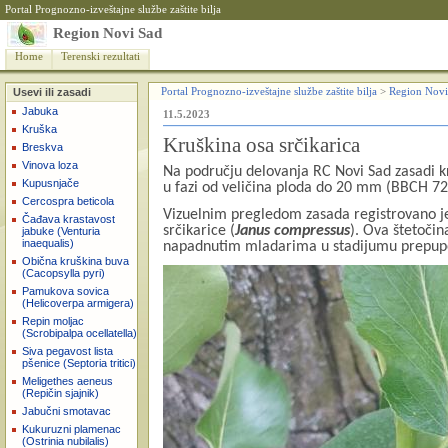
Portal Prognozno-izveštajne službe zaštite bilja
Region Novi Sad
Home
Terenski rezultati
Usevi ili zasadi
Portal Prognozno-izveštajne službe zaštite bilja
>
Region Novi
Jabuka
11.5.2023
Kruška
Kruškina osa srčikarica
Breskva
Vinova loza
Na području delovanja RC Novi Sad zasadi kru
Kupusnjače
u fazi od veličina ploda do 20 mm (BBCH 7
Cercospra beticola
Vizuelnim pregledom zasada registrovano je
Čađava krastavost
srčikarice (
Janus compressus
). Ova štetoči
jabuke (Venturia
inaequalis)
napadnutim mladarima u stadijumu prepup
Obična kruškina buva
(Cacopsylla pyri)
Pamukova sovica
(Helicoverpa armigera)
Repin moljac
(Scrobipalpa ocellatella)
Siva pegavost lista
pšenice (Septoria tritici)
Meligethes aeneus
(Repičin sjajnik)
Jabučni smotavac
Kukuruzni plamenac
(Ostrinia nubilalis)