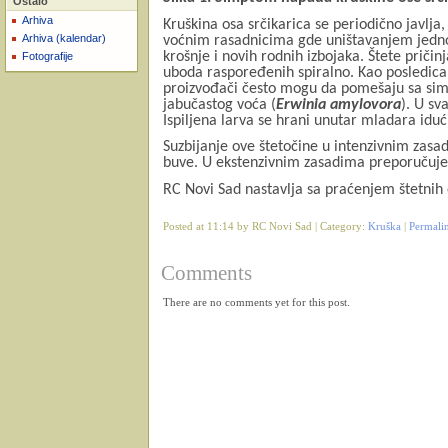
Ostalo
Arhiva
Kruškina osa srčikarica se periodično javlja
Arhiva (kalendar)
voćnim rasadnicima gde uništavanjem jedn
krošnje i novih rodnih izbojaka. Štete prič
Fotografije
uboda raspoređenih spiralno. Kao posledic
proizvođači često mogu da pomešaju sa si
jabučastog voća (
Erwinia amylovora
). U sv
Ispiljena larva se hrani unutar mladara idu
Suzbijanje ove štetočine u intenzivnim zasa
buve. U ekstenzivnim zasadima preporučuje
RC Novi Sad nastavlja sa praćenjem štetnih
Posted at 11:14 by RC Novi Sad | Category:
Kruška
|
Permali
Comments
There are no comments yet for this post.