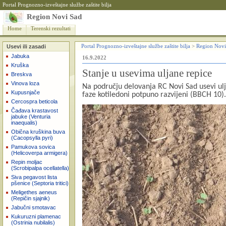
Portal Prognozno-izveštajne službe zaštite bilja
Region Novi Sad
Home
Terenski rezultati
Usevi ili zasadi
Portal Prognozno-izveštajne službe zaštite bilja
>
Region Novi
Jabuka
16.9.2022
Kruška
Stanje u usevima uljane repice
Breskva
Vinova loza
Na području delovanja RC Novi Sad usevi ulj
Kupusnjače
faze kotiledoni potpuno razvijeni (BBCH 10).
Cercospra beticola
Čađava krastavost
jabuke (Venturia
inaequalis)
Obična kruškina buva
(Cacopsylla pyri)
Pamukova sovica
(Helicoverpa armigera)
Repin moljac
(Scrobipalpa ocellatella)
Siva pegavost lista
pšenice (Septoria tritici)
Meligethes aeneus
(Repičin sjajnik)
Jabučni smotavac
Kukuruzni plamenac
(Ostrinia nubilalis)