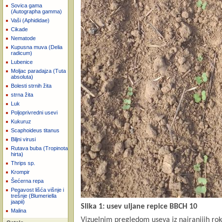
Sovica gama
(Autographa gamma)
Vaši (Aphididae)
Cikade
Nematode
Kupusna muva (Delia
radicum)
Lubenice
Moljac paradajza (Tuta
absoluta)
Bolesti strnih žita
strna žita
Luk
Poljoprivredni usevi
Kukuruz
Scaphoideus titanus
Biljni virusi
Rutava buba (Tropinota
hirta)
Thrips sp.
Krompir
Šećerna repa
Pegavost lišća višnje i
trešnje (Blumeriella
jaapii)
Slika 1: usev uljane repice BBCH 10
Malina
Vizuelnim pregledom useva iz najranijih roko