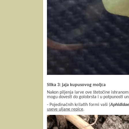
Slika 3: jaja kupusovog moljca
Nakon piljenja larve ove štetočine ishranom
mogu dovesti do golobrsta i u potpunosti uniš
- Pojedinačnih krilatih formi vaši (
Aphidida
useve uljane repice
.