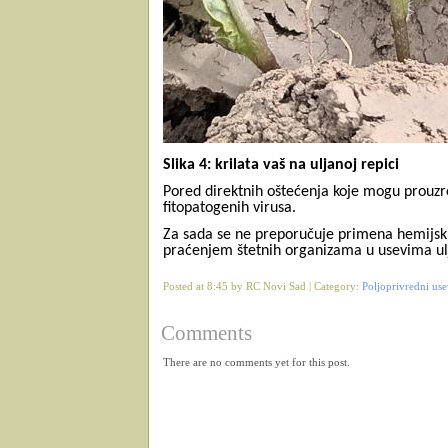
Slika 4: krilata vaš na uljanoj repici
Pored direktnih oštećenja koje mogu prouzrok
fitopatogenih virusa.
Za sada se ne preporučuje primena hemijski
praćenjem štetnih organizama u usevima ulj
Posted at 8:45 by RC Novi Sad | Category:
Poljoprivredni use
Comments
There are no comments yet for this post.