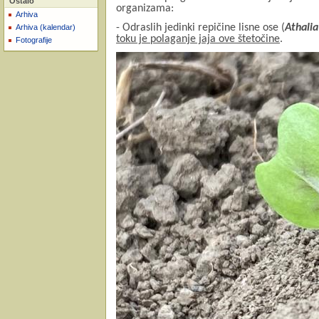
Ostalo
organizama:
Arhiva
- Odraslih jedinki repičine lisne ose (
Athalia
Arhiva (kalendar)
toku je polaganje jaja ove štetočine
.
Fotografije