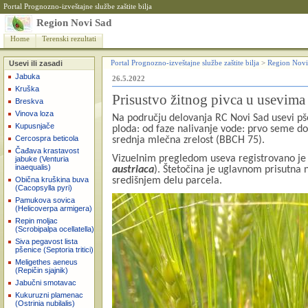
Portal Prognozno-izveštajne službe zaštite bilja
Region Novi Sad
Home
Terenski rezultati
Usevi ili zasadi
Portal Prognozno-izveštajne službe zaštite bilja
>
Region Novi
Jabuka
26.5.2022
Kruška
Prisustvo žitnog pivca u usevima 
Breskva
Vinova loza
Na području delovanja RC Novi Sad usevi pše
Kupusnjače
ploda: od faze nalivanje vode: prvo seme do
Cercospra beticola
srednja mlečna zrelost (BBCH 75).
Čađava krastavost
Vizuelnim pregledom useva registrovano je pr
jabuke (Venturia
inaequalis)
austriaca
). Štetočina je uglavnom prisutna
središnjem delu parcela.
Obična kruškina buva
(Cacopsylla pyri)
Pamukova sovica
(Helicoverpa armigera)
Repin moljac
(Scrobipalpa ocellatella)
Siva pegavost lista
pšenice (Septoria tritici)
Meligethes aeneus
(Repičin sjajnik)
Jabučni smotavac
Kukuruzni plamenac
(Ostrinia nubilalis)