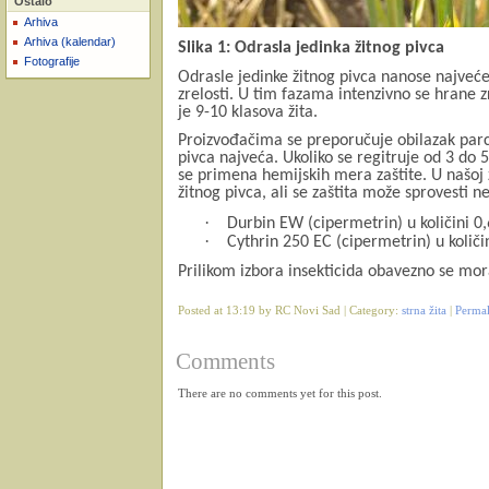
Ostalo
Arhiva
Arhiva (kalendar)
Slika 1: Odrasla jedinka žitnog pivca
Fotografije
Odrasle jedinke žitnog pivca nanose najveć
zrelosti. U tim fazama intenzivno se hrane 
je 9-10 klasova žita.
Proizvođačima se preporučuje obilazak parce
pivca najveća. Ukoliko se regitruje od 3 do
se primena hemijskih mera zaštite. U našoj 
žitnog pivca, ali se zaštita može sprovesti 
·
Durbin EW (cipermetrin) u količini 0,
·
Cythrin 250 EC (cipermetrin) u količi
Prilikom izbora insekticida obavezno se mor
Posted at 13:19 by RC Novi Sad | Category:
strna žita
|
Perma
Comments
There are no comments yet for this post.