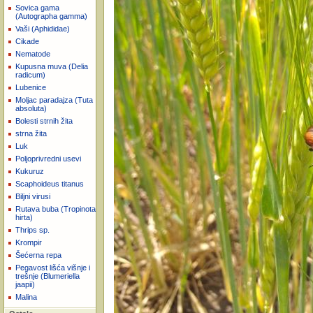
Sovica gama
(Autographa gamma)
Vaši (Aphididae)
Cikade
Nematode
Kupusna muva (Delia
radicum)
Lubenice
Moljac paradajza (Tuta
absoluta)
Bolesti strnih žita
strna žita
Luk
Poljoprivredni usevi
Kukuruz
Scaphoideus titanus
Biljni virusi
Rutava buba (Tropinota
hirta)
Thrips sp.
Krompir
Šećerna repa
Pegavost lišća višnje i
trešnje (Blumeriella
jaapii)
Malina