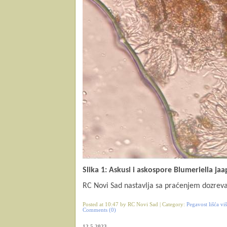
Slika 1: Askusi i askospore Blumeriella jaa
RC Novi Sad nastavlja sa praćenjem dozreva
Posted at 10:47 by RC Novi Sad | Category:
Pegavost lišća viš
Comments (0)
12.5.2023