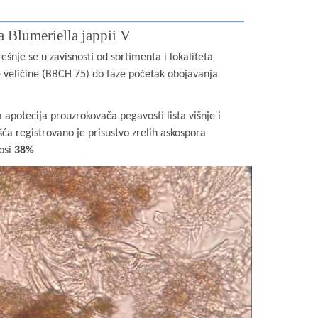
a Blumeriella jappii V
šnje se u zavisnosti od sortimenta i lokaliteta
je veličine (BBCH 75) do faze početak obojavanja
apotecija prouzrokovača pegavosti lista višnje i
šća registrovano je prisustvo zrelih askospora
nosi
38%