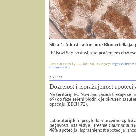
Slika 1: Askusi i askospore Blumeriella jaa
RC Novi Sad nastavlja sa praćenjem dozreva
Posted at 11:16 by RC Novi Sad | Category:
Pegavost lišća viš
Comments (0)
3.5.2023
Dozrelost i ispražnjenost apotecij
Na teritoriji RC Novi Sad zasadi trešnje se n
69) do faze zeleni plodnik je okružen sasuš
opadaju (BBCH 72).
Laboratorijskim pregledom prezimelog lišća
pegavosti lista višnje i trešnje (
Blumeriella j
46%
apotecija. Ispražnjenost apotecija izno