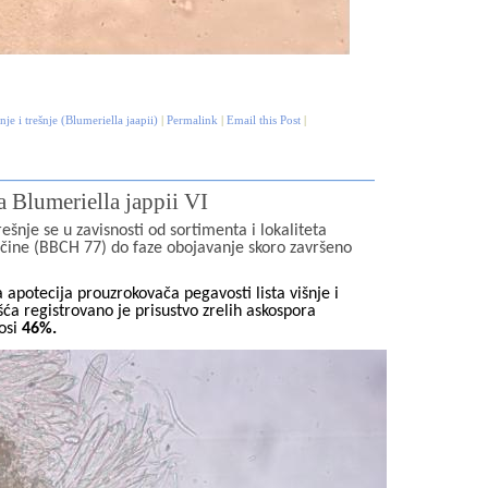
nje i trešnje (Blumeriella jaapii)
|
Permalink
|
Email this Post
|
a Blumeriella jappii VI
šnje se u zavisnosti od sortimenta i lokaliteta
ličine (BBCH 77) do faze obojavanje skoro završeno
apotecija prouzrokovača pegavosti lista višnje i
šća registrovano je prisustvo zrelih askospora
nosi
46%.