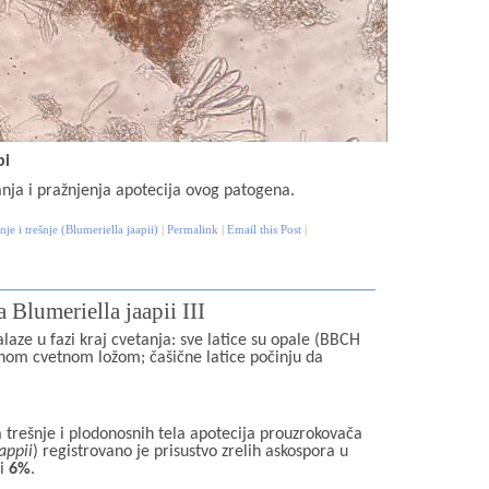
pi
nja i pražnjenja apotecija ovog patogena.
nje i trešnje (Blumeriella jaapii)
|
Permalink
|
Email this Post
|
a Blumeriella jaapii III
alaze u fazi kraj cvetanja: sve latice su opale (BBCH
enom cvetnom ložom; čašične latice počinju da
 trešnje i plodonosnih tela apotecija prouzrokovača
appii
) registrovano je prisustvo zrelih askospora u
si
6%
.