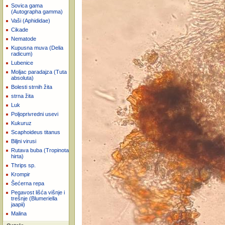
Sovica gama
(Autographa gamma)
Vaši (Aphididae)
Cikade
Nematode
Kupusna muva (Delia
radicum)
Lubenice
Moljac paradajza (Tuta
absoluta)
Bolesti strnih žita
strna žita
Luk
Poljoprivredni usevi
Kukuruz
Scaphoideus titanus
Biljni virusi
Rutava buba (Tropinota
hirta)
Thrips sp.
Krompir
Šećerna repa
Pegavost lišća višnje i
trešnje (Blumeriella
jaapii)
Malina