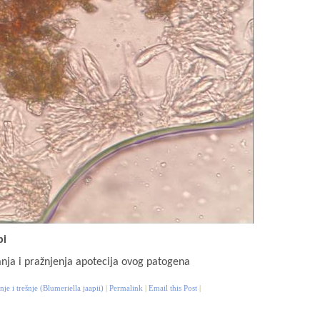
pi
nja i pražnjenja apotecija ovog patogena
nje i trešnje (Blumeriella jaapii)
|
Permalink
|
Email this Post
|