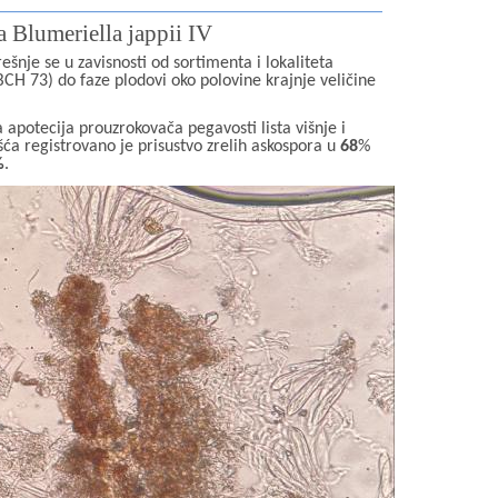
a Blumeriella jappii IV
šnje se u zavisnosti od sortimenta i lokaliteta
CH 73) do faze plodovi oko polovine krajnje veličine
apotecija prouzrokovača pegavosti lista višnje i
šća registrovano je prisustvo zrelih askospora u
68
%
%
.