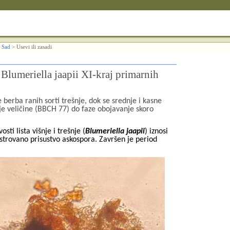
 Sad
>
Usevi ili zasadi
 Blumeriella jaapii XI-kraj primarnih
berba ranih sorti trešnje, dok se srednje i kasne
nje veličine (BBCH 77) do faze obojavanje skoro
ti lista višnje i trešnje (
Blumeriella jaapii
) iznosi
strovano prisustvo askospora. Završen je period