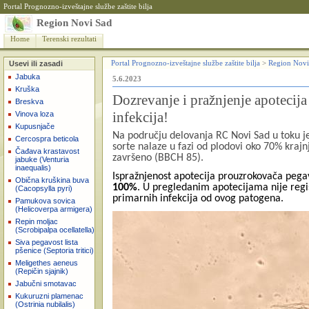
Portal Prognozno-izveštajne službe zaštite bilja
Region Novi Sad
Home
Terenski rezultati
Usevi ili zasadi
Portal Prognozno-izveštajne službe zaštite bilja
>
Region Novi
Jabuka
5.6.2023
Kruška
Dozrevanje i pražnjenje apotecija
Breskva
infekcija!
Vinova loza
Kupusnjače
Na području delovanja RC Novi Sad u toku je 
Cercospra beticola
sorte nalaze u fazi od plodovi oko 70% kraj
Čađava krastavost
završeno (BBCH 85).
jabuke (Venturia
inaequalis)
Ispražnjenost apotecija prouzrokovača pegavos
Obična kruškina buva
100%
. U pregledanim apotecijama nije regi
(Cacopsylla pyri)
primarnih infekcija od ovog patogena.
Pamukova sovica
(Helicoverpa armigera)
Repin moljac
(Scrobipalpa ocellatella)
Siva pegavost lista
pšenice (Septoria tritici)
Meligethes aeneus
(Repičin sjajnik)
Jabučni smotavac
Kukuruzni plamenac
(Ostrinia nubilalis)