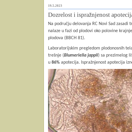
19.5.2023
Dozrelost i ispražnjenost apotecij
Na području delovanja RC Novi Sad zasadi tre
nalaze u fazi od plodovi oko polovine krajn
plodova (BBCH 81).
Laboratorijskim pregledom plodonosnih tela 
trešnje (
Blumeriella jappii
) sa prezimelog li
u
86
%
apotecija. Ispražnjenost apotecija iz