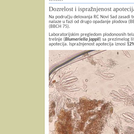
Dozrelost i ispražnjenost apotecij
Na području delovanja RC Novi Sad zasadi tre
nalaze u fazi od drugo opadanje plodova (BB
(BBCH 75).
Laboratorijskim pregledom plodonosnih tela 
trešnje (
Blumeriella jappii
) sa prezimelog li
apotecija. Ispražnjenost apotecija iznosi
12