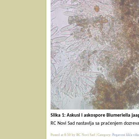
Slika 1: Askusi i askospore Blumeriella jaa
RC Novi Sad nastavlja sa praćenjem dozreva
Posted at 8:50 by RC Novi Sad | Category:
Pegavost lišća višn