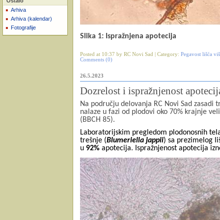
Ostalo
Arhiva
Arhiva (kalendar)
Fotografije
Slika 1: Ispražnjena apotecija
Posted at 10:37 by RC Novi Sad | Category:
Pegavost lišća viš
Comments (0)
26.5.2023
Dozrelost i ispražnjenost apotecij
Na području delovanja RC Novi Sad zasadi tre
nalaze u fazi od plodovi oko 70% krajnje ve
(BBCH 85).
Laboratorijskim pregledom plodonosnih tela 
trešnje (
Blumeriella jappii
) sa prezimelog li
u
92%
apotecija. Ispražnjenost apotecija iz