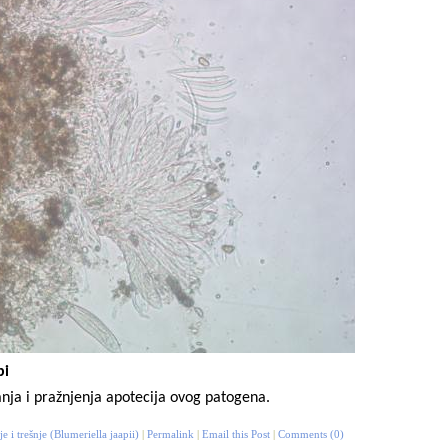
pi
nja i pražnjenja apotecija ovog patogena.
je i trešnje (Blumeriella jaapii)
|
Permalink
|
Email this Post
|
Comments (0)