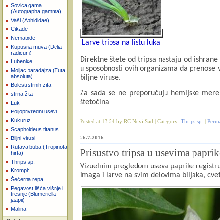
Sovica gama
(Autographa gamma)
Vaši (Aphididae)
Cikade
Nematode
Larve tripsa na listu luka
Kupusna muva (Delia
radicum)
Direktne štete od tripsa nastaju od ishrane o
Lubenice
u sposobnosti ovih organizama da prenose v
Moljac paradajza (Tuta
absoluta)
biljne viruse.
Bolesti strnih žita
Za sada se ne preporučuju hemijske mere 
strna žita
štetočina.
Luk
Poljoprivredni usevi
Kukuruz
Posted at 13:54 by RC Novi Sad | Category:
Thrips sp.
|
Perm
Scaphoideus titanus
26.7.2016
Biljni virusi
Rutava buba (Tropinota
Prisustvo tripsa u usevima paprik
hirta)
Thrips sp.
Vizuelnim pregledom useva paprike registruje
Krompir
imaga i larve na svim delovima biljaka, cve
Šećerna repa
Pegavost lišća višnje i
trešnje (Blumeriella
jaapii)
Malina