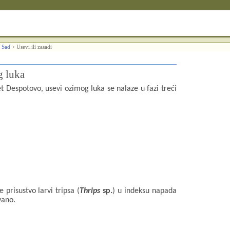
 Sad
>
Usevi ili zasadi
g luka
t Despotovo, usevi ozimog luka se nalaze u fazi treći
prisustvo larvi tripsa (
Thrips
sp.
) u indeksu napada
vano.