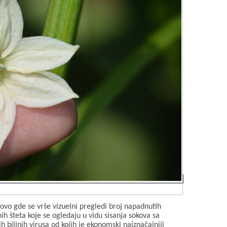
ovo gde se vrše vizuelni pregledi broj napadnutih
ih šteta koje se ogledaju u vidu sisanja sokova sa
ih biljnih virusa od kojih je ekonomski najznačajniji