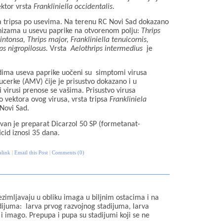
ektor vrsta
Frankliniella occidentalis
.
ija tripsa po usevima. Na terenu RC Novi Sad dokazano
ganizama u usevu paprike na otvorenom polju:
Thrips
intonsa, Thrips major, Frankliniella tenuicornis,
ps nigropilosus.
Vrsta
Aelothrips intermedius
je
edima useva paprike uočeni su simptomi virusa
cerke (AMV) čije je prisustvo dokazano i u
i virusi prenose se vašima. Prisustvo virusa
o vektora ovog virusa, vrsta tripsa
Frankliniela
Novi Sad.
ovan je preparat Dicarzol 50 SP (formetanat-
icid iznosi 35 dana.
alink
|
Email this Post
|
Comments (0)
rezimljavaju u obliku imaga u biljnim ostacima i na
adijuma:
larva prvog razvojnog stadijuma, larva
 imago. Prepupa i pupa su stadijumi koji se ne