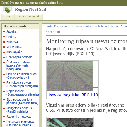
Portal Prognozno-izveštajne službe zaštite bilja
Region Novi Sad
Home
Terenski rezultati
Usevi ili zasadi
Portal Prognozno-izveštajne službe zaštite bilja
>
Region Novi
Jabuka
14.3.2018
Kruška
Monitoring tripsa u usevu ozimo
Breskva
Vinova loza
Na području delovanja RC Novi Sad, lokalite
Kupusnjače
list jasno vidljiv (BBCH 13).
Cercospra beticola
Čađava krastavost
jabuke (Venturia
inaequalis)
Obična kruškina buva
(Cacopsylla pyri)
Pamukova sovica
(Helicoverpa armigera)
Repin moljac
(Scrobipalpa ocellatella)
Usev ozimog luka, BBCH 13
Siva pegavost lista
pšenice (Septoria tritici)
Vizuelnim pregledom biljaka registrovano je 
Meligethes aeneus
0,55. Prisustvo odraslih jedinki nije registro
(Repičin sjajnik)
Jabučni smotavac
Kukuruzni plamenac
(Ostrinia nubilalis)