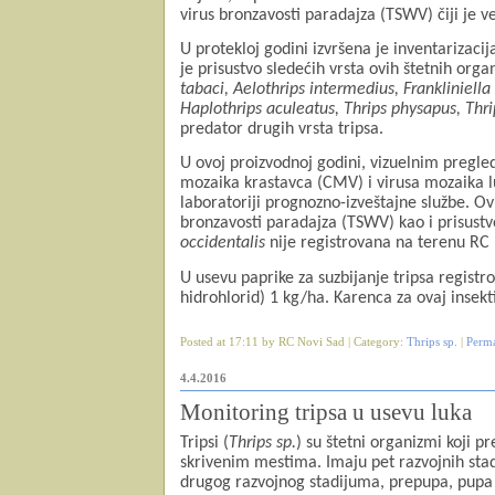
virus bronzavosti paradajza (TSWV) čiji je v
U protekloj godini izvršena je inventarizac
je prisustvo sledećih vrsta ovih štetnih or
tabaci, Aelothrips intermedius, Frankliniella 
Haplothrips aculeatus, Thrips physapus, Thri
predator drugih vrsta tripsa.
U ovoj proizvodnoj godini, vizuelnim pregl
mozaika krastavca (CMV) i virusa mozaika lu
laboratoriji prognozno-izveštajne službe. Ov
bronzavosti paradajza (TSWV) kao i prisustv
occidentalis
nije registrovana na terenu RC 
U usevu paprike za suzbijanje tripsa registr
hidrohlorid) 1 kg/ha. Karenca za ovaj insekt
Posted at 17:11 by RC Novi Sad | Category:
Thrips sp.
|
Perm
4.4.2016
Monitoring tripsa u usevu luka
Tripsi (
Thrips sp.
) su štetni organizmi koji p
skrivenim mestima. Imaju pet razvojnih st
drugog razvojnog stadijuma, prepupa, pupa i