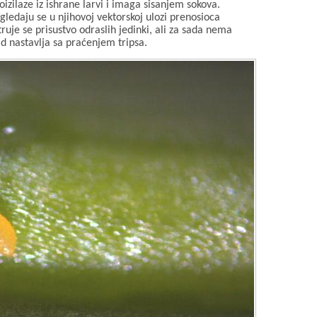
izilaze iz ishrane larvi i imaga sisanjem sokova.
gledaju se u njihovoj vektorskoj ulozi prenosioca
ruje se prisustvo odraslih jedinki, ali za sada nema
ad nastavlja sa praćenjem tripsa.