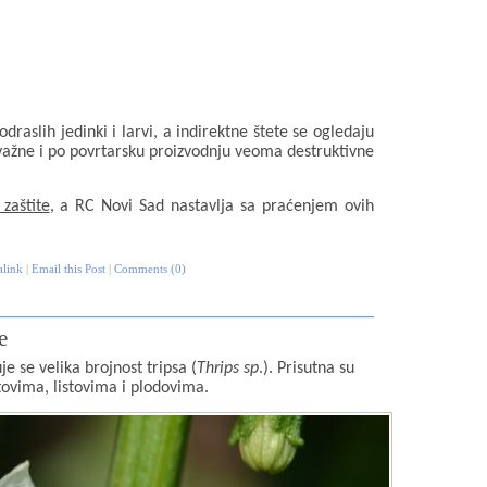
draslih jedinki i larvi, a indirektne štete se ogledaju
ažne i po povrtarsku proizvodnju veoma destruktivne
zaštite
, a RC Novi Sad nastavlja sa praćenjem ovih
alink
|
Email this Post
|
Comments (0)
e
 se velika brojnost tripsa (
Thrips sp
.). Prisutna su
tovima, listovima i plodovima.