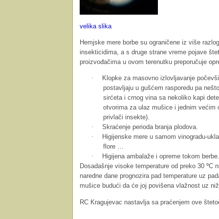
velika slika
Hemjske mere borbe su ograničene iz više razloga
insekticidima, a s druge strane vreme pojave št
proizvođačima u ovom terenutku preporučuje opr
·
Klopke za masovno izlovljavanje počevši 
postavljaju u gušćem rasporedu pa nešto 
sirćeta i crnog vina sa nekoliko kapi det
otvorima za ulaz mušice i jednim većim 
privlači insekte).
·
Skraćenje perioda branja plodova.
·
Higijenske mere u samom vinogradu-uklan
flore …
·
Higijena ambalaže i opreme tokom berbe
Dosadašnje visoke temperature od preko 30
C n
°
naredne dane prognozira pad temperature uz pad
mušice budući da će joj povišena vlažnost uz niž
RC Kragujevac nastavlja sa praćenjem ove šteto