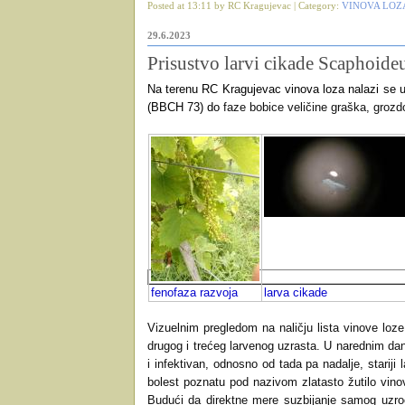
Posted at 13:11 by RC Kragujevac | Category:
VINOVA LOZ
29.6.2023
Prisustvo larvi cikade Scaphoide
Na terenu RC Kragujevac vinova loza nalazi se 
(BBCH 73) do
faze bobice veličine graška, groz
fenofaza razvoja
larva cikade
Vizuelnim pregledom na naličju lista vinove loze
drugog i trećeg larvenog uzrasta. U narednim dani
i infektivan, odnosno od tada pa nadalje, stariji
bolest poznatu pod nazivom zlatasto žutilo vino
Budući da direktne mere suzbijanje samog uzročn