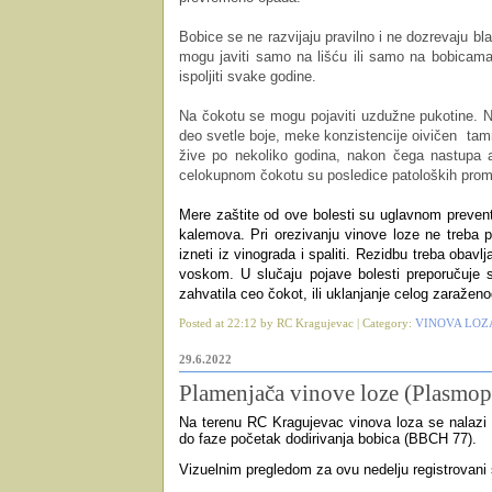
Bobice se ne razvijaju pravilno i ne dozrevaju b
mogu javiti samo na lišću ili samo na bobicam
ispoljiti svake godine.
Na čokotu se mogu pojaviti uzdužne pukotine. N
deo svetle boje, meke konzistencije oivičen
tam
žive po nekoliko godina, nakon čega nastupa 
celokupnom čokotu su posledice patoloških prome
Mere zaštite od ove bolesti su uglavnom preventi
kalemova. Pri orezivanju vinove loze ne treba 
izneti iz vinograda i spaliti. Rezidbu treba oba
voskom
. U slučaju pojave bolesti preporučuje 
zahvatila ceo čokot, ili uklanjanje celog zaražen
Posted at 22:12 by RC Kragujevac | Category:
VINOVA LOZ
29.6.2022
Plamenjača vinove loze (Plasmopa
Na terenu RC Kragujevac vinova loza se nalazi 
do faze početak dodirivanja bobica (BBCH 77).
Vizuelnim pregledom za ovu nedelju registrovani s