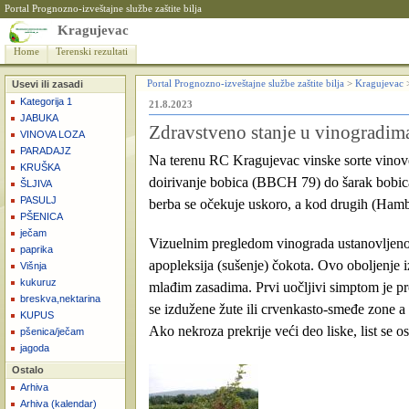
Portal Prognozno-izveštajne službe zaštite bilja
Kragujevac
Home
Terenski rezultati
Usevi ili zasadi
Portal Prognozno-izveštajne službe zaštite bilja
>
Kragujevac
Kategorija 1
21.8.2023
JABUKA
Zdravstveno stanje u vinogradima
VINOVA LOZA
PARADAJZ
Na terenu RC Kragujevac vinske sorte vinove
KRUŠKA
doirivanje bobica (BBCH 79) do šarak bobic
ŠLJIVA
PASULJ
berba se očekuje uskoro, a kod drugih (Hamb
PŠENICA
ječam
Vizuelnim pregledom vinograda ustanovljeno
paprika
apopleksija (sušenje) čokota. Ovo oboljenje iz
Višnja
kukuruz
mlađim zasadima. Prvi uočljivi simptom je pr
breskva,nektarina
se izdužene žute ili crvenkasto-smeđe zone a i
KUPUS
Ako nekroza prekrije veći deo liske, list se o
pšenica/ječam
jagoda
Ostalo
Arhiva
Arhiva (kalendar)