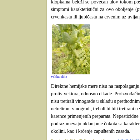
klopkama beleži se povećan ulov tokom posl
simptomi karakteristični za ovo oboljenje (p
crvenkastu ili ljubičastu na crvenim uz uvijanj
velika slika
Direktne hemijske mere nisu na raspolaganju
protiv vektora, odnosno cikade. Proizvođačim
nisu tretirali vinograde u skladu s prethodni
netretirani vinogradi, trebali bi biti tretirani 
karence primenjenih preparata. Nepesticidne
podrazumevaju uklanjanje čokota sa karakter
okolini, kao i krčenje zapuštenih zasada.