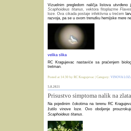
Vizuelnim pregledom naličja listova utvrđeno 
Scaphoideus titanus
, vektora fitoplazme
Flave
loze. Ova cikada postaje infektivna u trećem
lar
razvoja, pa se u ovom trenutku hemijske mere ne
velika slika
RC Kragujevac nastaviće sa praćenjem biologi
tretman.
Posted at 14:30 by RC Kragujevac | Category:
VINOVA LOZ
5.8.2021
Prisustvo simptoma nalik na zlata
Na pojedinim čokotima na terenu RC Kragujevac
žutilo vinove loze. Ovo oboljenje prouzrok
Scaphoideus titanus
.