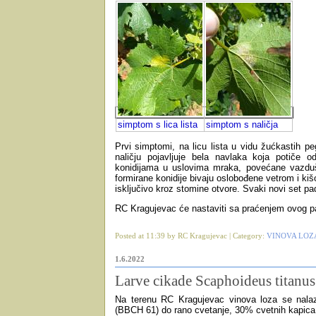
simptom s lica lista
simptom s naličja
Prvi simptomi, na licu lista u vidu žućkastih pe
naličju pojavljuje bela navlaka koja potiče o
konidijama u uslovima mraka, povećane vazduš
formirane konidije bivaju oslobođene vetrom i kišo
isključivo kroz
stomine otvore. Svaki novi set pad
RC Kragujevac će nastaviti sa praćenjem ovog pa
Posted at 11:39 by RC Kragujevac | Category:
VINOVA LOZ
1.6.2022
Larve cikade Scaphoideus titanus
Na terenu RC Kragujevac vinova loza se nalaz
(BBCH 61) do rano cvetanje, 30% cvetnih kapica