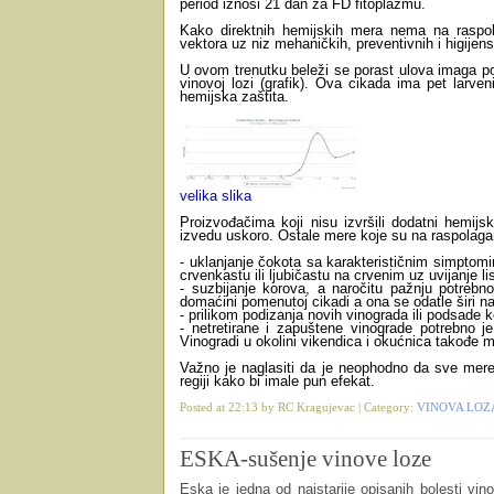
period iznosi 21 dan za FD fitoplazmu.
Kako direktnih hemijskih mera nema na raspola
vektora uz niz mehaničkih, preventivnih i higijen
U ovom trenutku beleži se porast ulova imaga p
vinovoj lozi (grafik). Ova cikada ima pet larven
hemijska zaštita.
velika slika
Proizvođačima koji nisu izvršili dodatni hemij
izvedu uskoro. Ostale mere koje su na raspolaga
- uklanjanje čokota sa karakterističnim simptomi
crvenkastu ili ljubičastu na crvenim uz uvijanje li
- suzbijanje korova, a naročitu pažnju potrebno 
domaćini pomenutoj cikadi a ona se odatle širi na
- prilikom podizanja novih vinograda ili podsade ko
- netretirane i zapuštene vinograde potrebno je
Vinogradi u okolini vikendica i okućnica takođe m
Važno je naglasiti da je neophodno da sve mer
regiji kako bi imale pun efekat.
Posted at 22:13 by RC Kragujevac | Category:
VINOVA LOZ
ESKA-sušenje vinove loze
Eska je jedna od najstarije opisanih bolesti vi