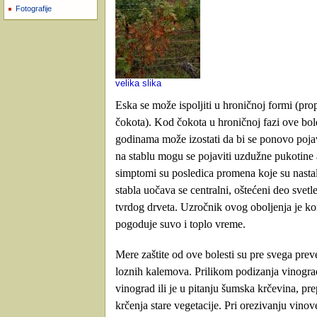
Fotografije
velika slika
Eska se može ispoljiti u hroničnoj formi (prop
čokota). Kod čokota u hroničnoj fazi ove bol
godinama može izostati da bi se ponovo poja
na stablu mogu se pojaviti uzdužne pukotine
simptomi su posledica promena koje su nasta
stabla uočava se centralni, oštećeni deo sve
tvrdog drveta. Uzročnik ovog oboljenja je kom
pogoduje suvo i toplo vreme.
Mere zaštite od ove bolesti su pre svega preve
loznih kalemova. Prilikom podizanja vinograda
vinograd ili je u pitanju šumska krčevina, p
krčenja stare vegetacije. Pri orezivanju vinov