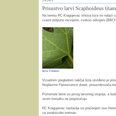
2.6.2021
Prisustvo larvi Scaphoideus tita
Na terenu RC Kragujevac vinova loza se nalazi u
cvasti potpuno razvijene, cvetovi odvojeni (BBC
larva S.titanus
Vizuelnim pregledom naličja lista utvrđeno je pri
fitoplazme
Flavescence doree
, prouzrokovača bol
Pomenute larve su prvog larvenog stupnja, a budu
ovom trenutku ne preporučuju.
RC Kragujevac nastavlja sa praćenjem ove štetoč
za insekticidni tretman.