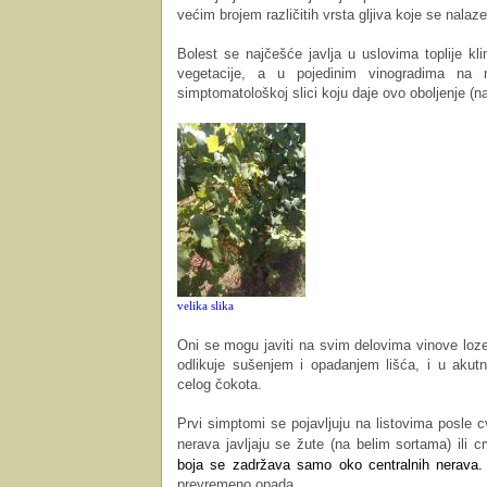
većim brojem različitih vrsta gljiva koje se nalaz
Bolest se najčešće javlja u uslovima toplije k
vegetacije, a u pojedinim vinogradima na 
simptomatološkoj slici koju daje ovo oboljenje (na 
velika slika
Oni se mogu javiti na svim delovima vinove loze.
odlikuje sušenjem i opadanjem lišća, i u akutn
celog čokota.
Prvi simptomi se pojavljuju na listovima posle c
nerava javljaju se žute (na belim sortama) ili 
boja se zadržava samo oko centralnih nerava.
prevremeno opada.