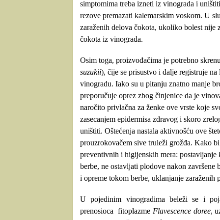
simptomima treba izneti iz vinograda i uništi
rezove premazati kalemarskim voskom. U sluč
zaraženih delova čokota, ukoliko bolest nije 
čokota iz vinograda.
Osim toga, proizvođačima je potrebno skrenu
suzukii
), čije se prisustvo i dalje registruj
vinogradu. Iako su u pitanju znatno manje b
preporučuje oprez zbog činjenice da je vinov
naročito privlačna za ženke ove vrste koje s
zasecanjem epidermisa zdravog i skoro zrelo
uništiti. Oštećenja nastala aktivnošću ove šte
prouzrokovačem sive truleži grožđa. Kako bi 
preventivnih i higijenskih mera: postavljanje
berbe, ne ostavljati plodove nakon završene 
i opreme tokom berbe, uklanjanje zaraženih p
U pojedinim vinogradima beleži se i po
prenosioca fitoplazme
Flavescence doree
, u