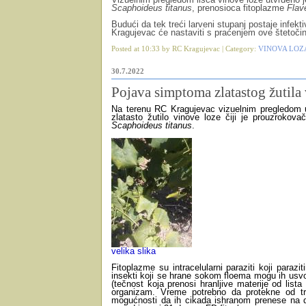
Scaphoideus titanus
, prenosioca fitoplazme
Flav
Budući da tek treći larveni stupanj postaje infe
Kragujevac će nastaviti s praćenjem ove štetočin
Posted at 10:33 by RC Kragujevac | Category:
VINOVA LOZ
30.7.2022
Pojava simptoma zlatastog žutila
Na terenu RC Kragujevac vizuelnim pregledom u
zlatasto žutilo vinove loze čiji je prouzrokov
Scaphoideus titanus
.
velika slika
Fitoplazme su intracelularni paraziti koji parazi
insekti koji se hrane sokom floema mogu ih usvoj
(tečnost koja prenosi hranljive materije od list
organizam. Vreme potrebno da protekne od tr
mogućnosti da ih cikada ishranom prenese na dr