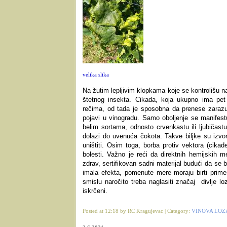
velika slika
Na žutim lepljivim klopkama koje se kontrolišu n
štetnog insekta. Cikada, koja ukupno ima pet 
rečima, od tada je sposobna da prenese zarazu
pojavi u vinogradu. Samo oboljenje se manifest
belim sortama, odnosto crvenkastu ili ljubičastu
dolazi do uvenuća čokota. Takve biljke su izvor 
uništiti. Osim toga, borba protiv vektora (cik
bolesti. Važno je reći da direktnih hemijskih m
zdrav, sertifikovan sadni materijal budući da se b
imala efekta, pomenute mere moraju birti prime
smislu naročito treba naglasiti značaj
divlje l
iskrčeni.
Posted at 12:18 by RC Kragujevac | Category:
VINOVA LOZ