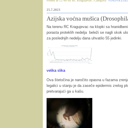
Posted at 12:46 by RC Kragujevac | Category:
VINOVA LOZ
25.7.2023
Azijska voćna mušica (Drosophil
Na terenu RC Kragujevac na klopki sa hranidbeni
porasta proteklih nedelja
beleži se nagli skok u
za poslednjih nedelju dana uhvatilo 55 jedinki.
velika slika
Ova štetočina je naročito opasna u fazama zrenja 
legalici u stanju je da zaseče epidermis zrelog plo
pretvarajući ga u kašu.