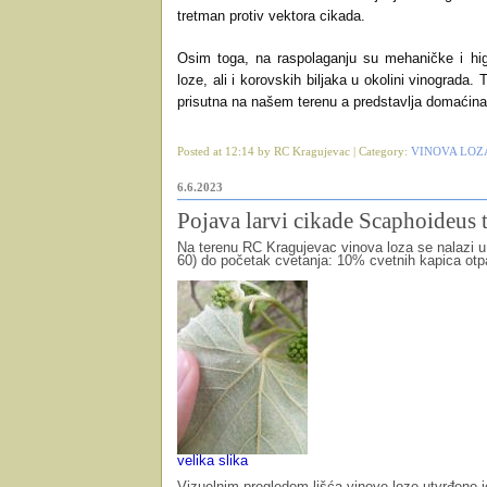
tretman protiv vektora cikada.
Osim toga, na raspolaganju su mehaničke i higi
loze, ali i korovskih biljaka u okolini vinograda. 
prisutna na našem terenu a predstavlja domaćina
Posted at 12:14 by RC Kragujevac | Category:
VINOVA LOZ
6.6.2023
Pojava larvi cikade Scaphoideus 
Na terenu RC Kragujevac vinova loza se nalazi u
60) do početak cvetanja: 10% cvetnih kapica ot
velika slika
Vizuelnim pregledom lišća vinove loze utvrđeno j