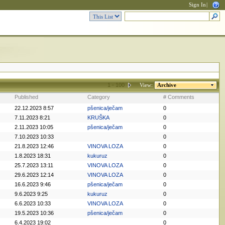
Sign In
|
1 - 100
View:
Archive
Published
Category
# Comments
22.12.2023 8:57
pšenica/ječam
0
7.11.2023 8:21
KRUŠKA
0
2.11.2023 10:05
pšenica/ječam
0
7.10.2023 10:33
0
21.8.2023 12:46
VINOVA LOZA
0
1.8.2023 18:31
kukuruz
0
25.7.2023 13:11
VINOVA LOZA
0
29.6.2023 12:14
VINOVA LOZA
0
16.6.2023 9:46
pšenica/ječam
0
9.6.2023 9:25
kukuruz
0
6.6.2023 10:33
VINOVA LOZA
0
19.5.2023 10:36
pšenica/ječam
0
6.4.2023 19:02
0