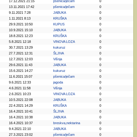
17.12.2021 21:15
pšenica/ječam
0
13.11.2021 17:42
pšenica/ječam
0
9.11.2021 7:28
JABUKA
0
1.11.2021 8:13
KRUŠKA
0
29.9.2021 10:50
KUPUS
0
10.9.2021 15:10
JABUKA
0
18.8.2021 12:23
KRUŠKA
0
5.8.2021 12:18
VINOVA LOZA
0
30.7.2021 13:29
kukuruz
0
27.7.2021 12:31
ŠLJIVA
0
12.7.2021 12:03
Višnja
0
29.6.2021 11:43
JABUKA
0
15.6.2021 14:27
kukuruz
0
11.6.2021 15:07
pšenica/ječam
0
9.6.2021 12:33
jagoda
0
4.6.2021 11:58
Višnja
0
2.6.2021 10:23
VINOVA LOZA
0
10.5.2021 22:08
JABUKA
0
22.4.2021 14:29
KRUŠKA
0
16.4.2021 10:41
ŠLJIVA
0
16.4.2021 10:38
JABUKA
0
16.4.2021 10:37
breskva,nektarina
0
9.4.2021 22:10
JABUKA
0
27.3.2021 23:02
pšenica/ječam
0