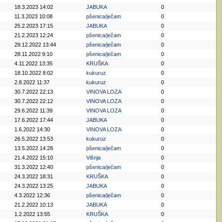
18.3.2023 14:02
JABUKA
0
11.3.2023 10:08
pšenica/ječam
0
25.2.2023 17:15
JABUKA
0
21.2.2023 12:24
pšenica/ječam
0
29.12.2022 13:44
pšenica/ječam
0
28.11.2022 9:10
pšenica/ječam
0
4.11.2022 13:35
KRUŠKA
0
18.10.2022 8:02
kukuruz
0
2.8.2022 11:37
kukuruz
0
30.7.2022 22:13
VINOVA LOZA
0
30.7.2022 22:12
VINOVA LOZA
0
29.6.2022 11:39
VINOVA LOZA
0
17.6.2022 17:44
JABUKA
0
1.6.2022 14:30
VINOVA LOZA
0
26.5.2022 13:53
kukuruz
0
13.5.2022 14:28
pšenica/ječam
0
21.4.2022 15:10
Višnja
0
31.3.2022 12:40
pšenica/ječam
0
24.3.2022 18:31
KRUŠKA
0
24.3.2022 13:25
JABUKA
0
4.3.2022 12:36
pšenica/ječam
0
21.2.2022 10:13
JABUKA
0
1.2.2022 13:55
KRUŠKA
0