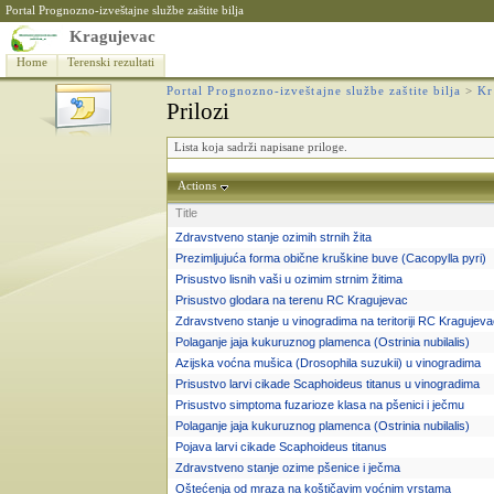
Portal Prognozno-izveštajne službe zaštite bilja
Kragujevac
Home
Terenski rezultati
Portal Prognozno-izveštajne službe zaštite bilja
>
Kr
Prilozi
Lista koja sadrži napisane priloge.
Actions
Title
Zdravstveno stanje ozimih strnih žita
Prezimljujuća forma obične kruškine buve (Cacopylla pyri)
Prisustvo lisnih vaši u ozimim strnim žitima
Prisustvo glodara na terenu RC Kragujevac
Zdravstveno stanje u vinogradima na teritoriji RC Kragujev
Polaganje jaja kukuruznog plamenca (Ostrinia nubilalis)
Azijska voćna mušica (Drosophila suzukii) u vinogradima
Prisustvo larvi cikade Scaphoideus titanus u vinogradima
Prisustvo simptoma fuzarioze klasa na pšenici i ječmu
Polaganje jaja kukuruznog plamenca (Ostrinia nubilalis)
Pojava larvi cikade Scaphoideus titanus
Zdravstveno stanje ozime pšenice i ječma
Oštećenja od mraza na koštičavim voćnim vrstama