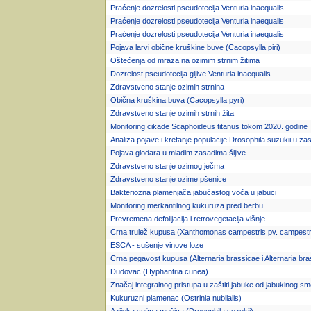
Praćenje dozrelosti pseudotecija Venturia inaequalis
Praćenje dozrelosti pseudotecija Venturia inaequalis
Praćenje dozrelosti pseudotecija Venturia inaequalis
Pojava larvi obične kruškine buve (Cacopsylla piri)
Oštećenja od mraza na ozimim strnim žitima
Dozrelost pseudotecija gljive Venturia inaequalis
Zdravstveno stanje ozimih strnina
Obična kruškina buva (Cacopsylla pyri)
Zdravstveno stanje ozimih strnih žita
Monitoring cikade Scaphoideus titanus tokom 2020. godine
Analiza pojave i kretanje populacije Drosophila suzukii u za
Pojava glodara u mladim zasadima šljive
Zdravstveno stanje ozimog ječma
Zdravstveno stanje ozime pšenice
Bakteriozna plamenjača jabučastog voća u jabuci
Monitoring merkantilnog kukuruza pred berbu
Prevremena defolijacija i retrovegetacija višnje
Crna trulež kupusa (Xanthomonas campestris pv. campestr
ESCA - sušenje vinove loze
Crna pegavost kupusa (Alternaria brassicae i Alternaria bra
Dudovac (Hyphantria cunea)
Značaj integralnog pristupa u zaštiti jabuke od jabukinog s
Kukuruzni plamenac (Ostrinia nubilalis)