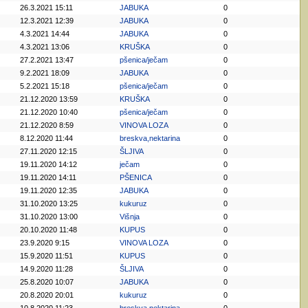
26.3.2021 15:11
JABUKA
0
12.3.2021 12:39
JABUKA
0
4.3.2021 14:44
JABUKA
0
4.3.2021 13:06
KRUŠKA
0
27.2.2021 13:47
pšenica/ječam
0
9.2.2021 18:09
JABUKA
0
5.2.2021 15:18
pšenica/ječam
0
21.12.2020 13:59
KRUŠKA
0
21.12.2020 10:40
pšenica/ječam
0
21.12.2020 8:59
VINOVA LOZA
0
8.12.2020 11:44
breskva,nektarina
0
27.11.2020 12:15
ŠLJIVA
0
19.11.2020 14:12
ječam
0
19.11.2020 14:11
PŠENICA
0
19.11.2020 12:35
JABUKA
0
31.10.2020 13:25
kukuruz
0
31.10.2020 13:00
Višnja
0
20.10.2020 11:48
KUPUS
0
23.9.2020 9:15
VINOVA LOZA
0
15.9.2020 11:51
KUPUS
0
14.9.2020 11:28
ŠLJIVA
0
25.8.2020 10:07
JABUKA
0
20.8.2020 20:01
kukuruz
0