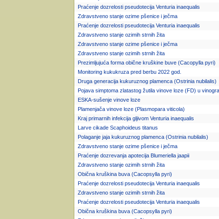
Praćenje dozrelosti pseudotecija Venturia inaequalis
Zdravstveno stanje ozime pšenice i ječma
Praćenje dozrelosti pseudotecija Venturia inaequalis
Zdravstveno stanje ozimih strnih žita
Zdravstveno stanje ozime pšenice i ječma
Zdravstveno stanje ozimih strnih žita
Prezimljujuća forma obične kruškine buve (Cacopylla pyri)
Monitoring kukukruza pred berbu 2022 god.
Druga generacija kukuruznog plamenca (Ostrinia nubilalis)
Pojava simptoma zlatastog žutila vinove loze (FD) u vinogr
ESKA-sušenje vinove loze
Plamenjača vinove loze (Plasmopara viticola)
Kraj primarnih infekcija gljivom Venturia inaequalis
Larve cikade Scaphoideus titanus
Polaganje jaja kukuruznog plamenca (Ostrinia nubilalis)
Zdravstveno stanje ozime pšenice i ječma
Praćenje dozrevanja apotecija Blumeriella jaapii
Zdravstveno stanje ozimih strnih žita
Obična kruškina buva (Cacopsylla pyri)
Praćenje dozrelosti pseudotecija Venturia inaequalis
Zdravstveno stanje ozimih strnih žita
Praćenje dozrelosti pseudotecija Venturia inaequalis
Obična kruškina buva (Cacopsylla pyri)