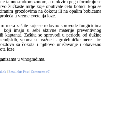
čene tamno-mrkom zonom, a u okviru pega formiraju se
 prvo žućkaste mrlje koje obuhvate celu bobicu koja se
iciranim grozdovima na čokotu ili na opalim bobicama
proleća u vreme cvetenja loze.
iru mera zaštite koje se redovno sprovode fungicidima
 koji imaju u sebi aktivne materije preventivnog
 ili kaptana). Zaštita se sprovodi u periodu od dužine
emijskih, veoma su važne i agrotehničke mere i to:
rozdova sa čokota i njihovo uništavanje i obavezno
ota loze.
rganizama u vinogradima.
alink
|
Email this Post
|
Comments (0)