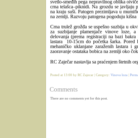
svetlo-smeđih pega nepravilnog oblika oivi
crna telašca–piknidi. Na grozdu se javljaju
na kraju suši. Patogen prezimljava u mumif
na zemlji. Razvoju patogena pogoduju kišna 
Crna trulež grožđa se uspešno suzbija u okv
za suzbijanje plamenjače vinove loze, a
delovanja (prema registraciji na bazi bakra
lastara 10-15cm do početka šarka. Pored h
mehaničko uklanjane zaraženih lastara i g
zaoravanje ostataka bobica na zemlji oko čok
RC Zaječar nastavlja sa praćenjem štetnih o
Posted at 13:00 by RC Zajecar | Category:
Vinova loza
|
Perm
Comments
There are no comments yet for this post.