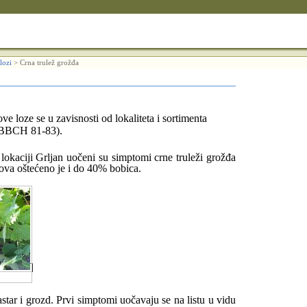
lozi
>
Crna trulež grožđa
ve loze se u zavisnosti od lokaliteta i sortimenta
 (BBCH 81-83).
okaciji Grljan uočeni su simptomi crne truleži grožđa
ova oštećeno je i do 40% bobica.
astar i grozd. Prvi simptomi uočavaju se na listu u vidu