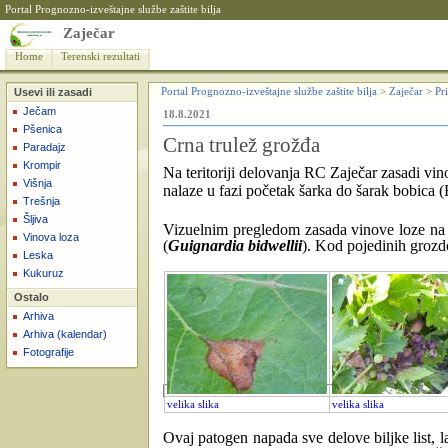
Portal Prognozno-izveštajne službe zaštite bilja
Zaječar
Home
Terenski rezultati
Usevi ili zasadi
Portal Prognozno-izveštajne službe zaštite bilja
>
Zaječar
>
Pri
Ječam
18.8.2021
Pšenica
Crna trulež grožđa
Paradajz
Krompir
Na teritoriji delovanja RC Zaječar zasadi vino
Višnja
nalaze u fazi početak šarka do šarak bobica
Trešnja
Šljiva
Vizuelnim pregledom zasada vinove loze na l
Vinova loza
(
Guignardia bidwellii
). Kod pojedinih grozd
Leska
Kukuruz
Ostalo
Arhiva
Arhiva (kalendar)
Fotografije
velika slika
velika slika
Ovaj patogen napada sve delove biljke list, l