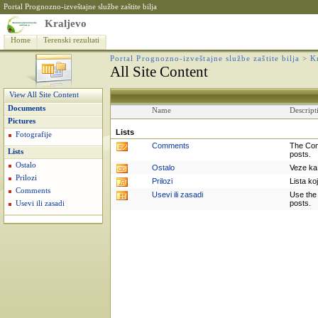
Portal Prognozno-izveštajne službe zaštite bilja
Kraljevo
Home
Terenski rezultati
Portal Prognozno-izveštajne službe zaštite bilja
>
K
All Site Content
View All Site Content
Documents
Name
Descript
Pictures
Lists
Fotografije
Comments
The Com
Lists
posts.
Ostalo
Ostalo
Veze ka 
Prilozi
Prilozi
Lista ko
Comments
Usevi ili zasadi
Use the 
posts.
Usevi ili zasadi