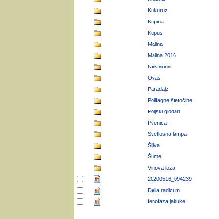
Kukuruz
Kupina
Kupus
Malina
Malina 2016
Nektarina
Ovas
Paradajz
Polifagne štetočine
Poljski glodari
Pšenica
Svetlosna lampa
Šljiva
Šume
Vinova loza
20200516_094239
Delia radicum
fenofaza jabuke