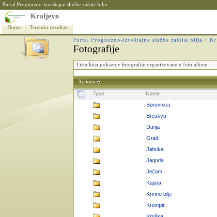
Portal Prognozno-izveštajne službe zaštite bilja
Kraljevo
Home
Terenski rezultati
Portal Prognozno-izveštajne službe zaštite bilja
>
Kr
Fotografije
Lista koja pokazuje fotografije organizovane u foto album.
Actions
Type
Name
Borovnica
Breskva
Dunja
Grad
Jabuka
Jagoda
Ječam
Kajsija
Krmno bilje
Krompir
Kruška