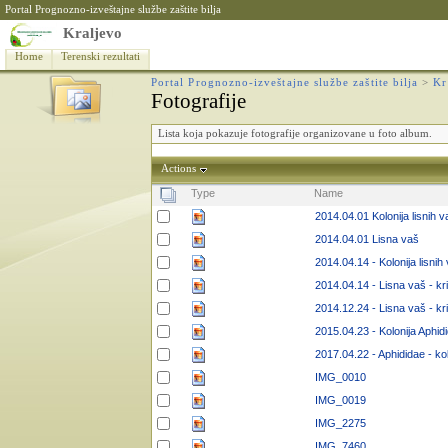
Portal Prognozno-izveštajne službe zaštite bilja
Kraljevo
Home
Terenski rezultati
Portal Prognozno-izveštajne službe zaštite bilja
>
Kr
Fotografije
Lista koja pokazuje fotografije organizovane u foto album.
Actions
Type
Name
2014.04.01 Kolonija lisnih v
2014.04.01 Lisna vaš
2014.04.14 - Kolonija lisnih 
2014.04.14 - Lisna vaš - kr
2014.12.24 - Lisna vaš - kr
2015.04.23 - Kolonija Aphid
2017.04.22 - Aphididae - kol
IMG_0010
IMG_0019
IMG_2275
IMG_7460