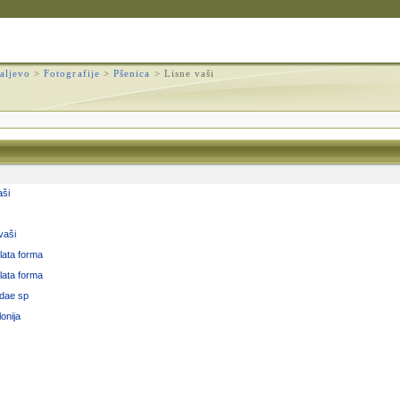
aljevo
>
Fotografije
>
Pšenica
>
Lisne vaši
aši
vaši
ilata forma
ilata forma
idae sp
onija