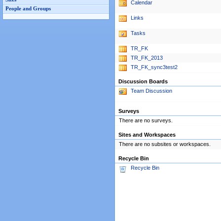
Calendar
People and Groups
Links
Tasks
TR_FK
TR_FK_2013
TR_FK_sync3test2
Discussion Boards
Team Discussion
Surveys
There are no surveys.
Sites and Workspaces
There are no subsites or workspaces.
Recycle Bin
Recycle Bin