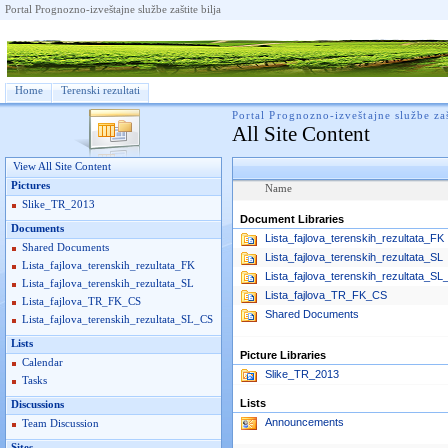
Portal Prognozno-izveštajne službe zaštite bilja
Home
Terenski rezultati
Portal Prognozno-izveštajne službe zaš
All Site Content
View All Site Content
Pictures
Name
Slike_TR_2013
Document Libraries
Documents
Lista_fajlova_terenskih_rezultata_FK
Shared Documents
Lista_fajlova_terenskih_rezultata_SL
Lista_fajlova_terenskih_rezultata_FK
Lista_fajlova_terenskih_rezultata_S
Lista_fajlova_terenskih_rezultata_SL
Lista_fajlova_TR_FK_CS
Lista_fajlova_TR_FK_CS
Shared Documents
Lista_fajlova_terenskih_rezultata_SL_CS
Lists
Picture Libraries
Calendar
Slike_TR_2013
Tasks
Lists
Discussions
Announcements
Team Discussion
Sites