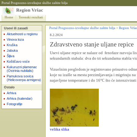
Portal Prognozno-izveštajne službe zaštite bilja
Region Vršac
Home
Terenski rezultati
Usevi ili zasadi
Portal Prognozno-izveštajne službe zaštite bilja
>
Region Vrša
Aktuelnosti u regionu
8.2.2024
Vinova loza
Zdravstveno stanje uljane repice
Kruška
Jabuka
Usevi uljane repice se nalaze od fenofaze razvoja lis
Šljiva
sekundarnih stabala: dva do tri sekundarna stabla v
Koštičavo voće
Kukuruzni plamenac
Vizuelnim pregledom je registrovano prisustvo odrasl
(Ostrinia nubilalis)
koje su izašle sa mesta prezimljavanja i migriraju na
Pamukova sovica
(Helicoverpa armigera)
najavljene temperature i do 16
°
C što će intenzivirat
Ostalo
Arhiva
Arhiva (kalendar)
Fotografije
velika slika