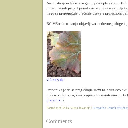
Na najstarijem lišću se registruju simptomi suve trule
pojedinačnih pega. I pored visokog procenta biljaka
nego se preporučuje praćenje useva u prolećnom per
RC Vršac će o stanju objavljivati redovne priloge i 
velika slika
Preporuka je da se pregledaju usevi na prisustvo akt
njihovo prisustvo, viša brojnost na uvratinama te t
preporuku
).
Posted at 9:28 by Vesna Jovančić |
Permalink
|
Email this Post
Comments