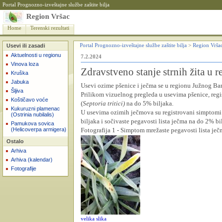
Portal Prognozno-izveštajne službe zaštite bilja
Region Vršac
Home
Terenski rezultati
Usevi ili zasadi
Portal Prognozno-izveštajne službe zaštite bilja
>
Region Vrša
Aktuelnosti u regionu
7.2.2024
Vinova loza
Zdravstveno stanje strnih žita u 
Kruška
Jabuka
Usevi ozime pšenice i ječma se u regionu Južnog Ba
Šljiva
Prilikom vizuelnog pregleda u usevima pšenice, regi
Koštičavo voće
(
Septoria tritici)
na do 5% biljaka.
Kukuruzni plamenac
U usevima ozimih ječmova su registrovani simptomi m
(Ostrinia nubilalis)
biljaka i sočivaste pegavosti lista ječma na do 2% bi
Pamukova sovica
(Helicoverpa armigera)
Fotografija 1 - Simptom
mrežaste pegavosti lista je
Ostalo
Arhiva
Arhiva (kalendar)
Fotografije
velika slika