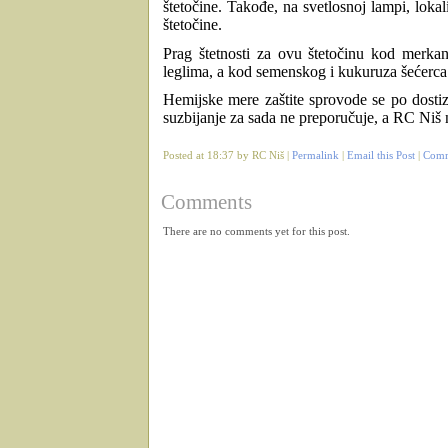
štetočine. Takođe, na svetlosnoj lampi, lok
štetočine.
Prag štetnosti za ovu štetočinu kod merka
leglima, a kod semenskog i kukuruza šećerca j
Hemijske mere zaštite
sprovode se po dostiza
suzbijanje za sada ne preporučuje, a RC Niš n
Posted at 18:37 by RC Niš |
Permalink
|
Email this Post
|
Comm
Comments
There are no comments yet for this post.