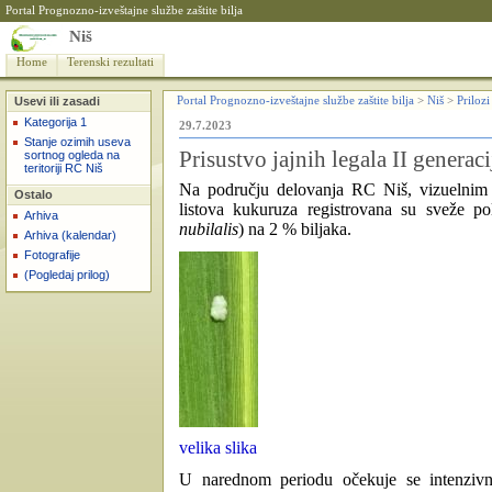
Portal Prognozno-izveštajne službe zaštite bilja
Niš
Home
Terenski rezultati
Usevi ili zasadi
Portal Prognozno-izveštajne službe zaštite bilja
>
Niš
>
Prilozi
Kategorija 1
29.7.2023
Stanje ozimih useva
Prisustvo jajnih legala II gener
sortnog ogleda na
teritoriji RC Niš
Na području delovanja RC Niš, vizuelnim 
Ostalo
listova kukuruza registrovana su sveže p
Arhiva
nubilalis
) na 2 % biljaka.
Arhiva (kalendar)
Fotografije
(Pogledaj prilog)
velika slika
U narednom periodu očekuje se intenzivnij