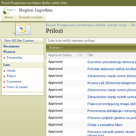
Portal Prognozno-izveštajne službe zaštite bilja
Region Jagodina
Home
Terenski rezultati
Portal Prognozno-izveštajne službe zaštite bilja
>
Re
Prilozi
Lista koja sadrži napisane priloge.
View All Site Content
Documents
Actions
Pictures
Approval Status
Edit
Title
Fotografije
Approved
Dozrelost pseudotecija Venturia i
Lists
Approved
Početak aktivnosti obične krušk
Ostalo
Approved
Zdravstveno stanje ozime pšenic
Prilozi
Comments
Approved
Krvava vaš (Eriosoma lanigerum
Usevi ili zasadi
Approved
Zdravstveno stanje ozime pšenic
Approved
Zdravstveno stanje ozimih useva
Approved
Pojava prezimljujućeg imaga obič
Approved
Prevremena defolijacija i retrovege
Approved
Prisustvo poljskih glodara na po
Approved
Grinje u zasadima šljive
Approved
Prisustvo odraslih jedinki cikad
vinove loze