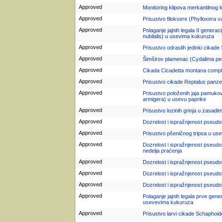
Approved
Monitoring klipova merkantilnog
Approved
Prisustvo filoksere (Phylloxera v
Approved
Polaganje jajnih legala II genera
nubilalis) u usevima kukuruza
Approved
Prisustvo odraslih jedinki cikade
Approved
Šimširov plamenac (Cydalima per
Approved
Cikada Cicadetta montana compl
Approved
Prisustvo cikade Reptalus panze
Approved
Prisustvo položenih jaja pamuko
armigera) u usevu paprike
Approved
Prisustvo lozinih grinja u zasadi
Approved
Dozrelost i ispražnjenost pseudot
Approved
Prisustvo pšeničnog tripsa u us
Approved
Dozrelost i ispražnjenost pseudote
nedelja praćenja
Approved
Dozrelost i ispražnjenost pseudot
Approved
Dozrelost i ispražnjenost pseudot
Approved
Dozrelost i ispražnjenost pseudot
Approved
Polaganje jajnih legala prve gen
usevevima kukuruza
Approved
Prisustvo larvi cikade Schaphoid