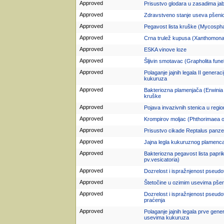
Approved
Prisustvo glodara u zasadima ja
Approved
Zdravstveno stanje useva pšenic
Approved
Pegavost lista kruške (Mycosphae
Approved
Crna trulež kupusa (Xanthomona
Approved
ESKA vinove loze
Approved
Šljivin smotavac (Grapholita fun
Approved
Polaganje jajnih legala II gener
kukuruza
Approved
Bakteriozna plamenjača (Erwinia
kruške
Approved
Pojava invazivnih stenica u regi
Approved
Krompirov moljac (Phthorimaea o
Approved
Prisustvo cikade Reptalus panze
Approved
Jajna legla kukuruznog plamenca 
Approved
Bakteriozna pegavost lista pap
pv.vesicatoria)
Approved
Dozrelost i ispražnjenost pseudot
Approved
Štetočine u ozimim usevima pšen
Approved
Dozrelost i ispražnjenost pseudot
praćenja
Approved
Polaganje jajnih legala prve gen
usevima kukuruza