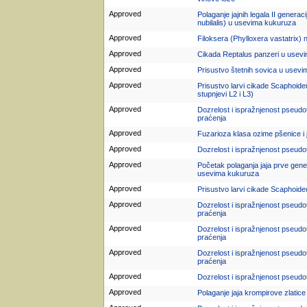
Approved
Polaganje jajnih legala II genera
nubilalis) u usevima kukuruza
Approved
Filoksera (Phylloxera vastatrix) n
Approved
Cikada Reptalus panzeri u usev
Approved
Prisustvo štetnih sovica u usevi
Approved
Prisustvo larvi cikade Scaphoideus
stupnjevi L2 i L3)
Approved
Dozrelost i ispražnjenost pseudot
praćenja
Approved
Fuzarioza klasa ozime pšenice i
Approved
Dozrelost i ispražnjenost pseudot
Approved
Početak polaganja jaja prve gen
usevima kukuruza
Approved
Prisustvo larvi cikade Scaphoideu
Approved
Dozrelost i ispražnjenost pseudot
praćenja
Approved
Dozrelost i ispražnjenost pseudote
praćenja
Approved
Dozrelost i ispražnjenost pseudote
praćenja
Approved
Dozrelost i ispražnjenost pseudot
Approved
Polaganje jaja krompirove zlatic