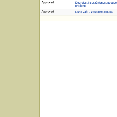
Approved
Dozrelost i ispražnjenost pseudot
praćenja
Approved
Lisne vaši u zasadima jabuka