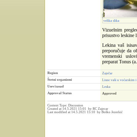
velika slika
Vizuelnim pregle
prisustvo leskine l
Lekina vaš isisa
preporučuje da ob
vremenski uslovi
preparat Tonus (a.
Region
Zaječar
Štetni organizmi
Lisne vaši u voćarskim 
Usev/zasad
Leska
Approval Status
Approved
Content Type:
Discussion
Created at 14.5.2021 15:01 by RC Zajecar
Last modified at 14.5.2021 15:10 by Boško Jezerkić