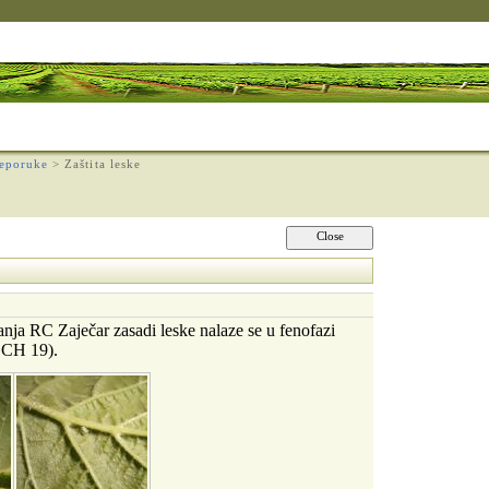
eporuke
>
Zaštita leske
vanja RC Zaječar zasadi leske nalaze se u fenofazi
BCH 19).