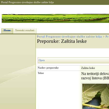
Portal Prognozno-izveštajne službe zaštite bilja
Home
Terenski rezultati
Portal Prognozno-izveštajne službe zaštite bilja
>
Pr
Preporuke
: Zaštita leske
Open
Naslov preporuke
Zaštita leske
Tekst
Na teritoriji delo
razvoj listova (B