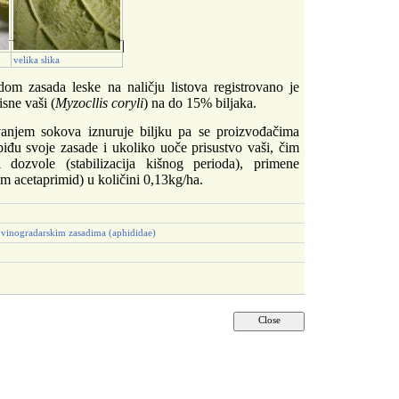
velika slika
dom zasada leske na naličju listova registrovano je
isne vaši (
Myzocllis coryli
) na do 15% biljaka.
vanjem sokova iznuruje biljku pa se proizvođačima
iđu svoje zasade i ukoliko uoče prisustvo vaši, čim
 dozvole (stabilizacij
a
kišnog perioda), primene
m acetaprimid) u količini 0,13kg/ha.
i vinogradarskim zasadima (aphididae)