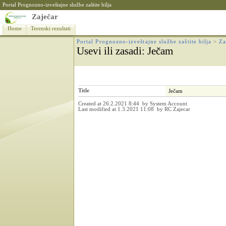
Portal Prognozno-izveštajne službe zaštite bilja
Zaječar
Home
Terenski rezultati
Portal Prognozno-izveštajne službe zaštite bilja
>
Za
Usevi ili zasadi
: Ječam
Title
Ječam
Created at 26.2.2021 8:44 by System Account
Last modified at 1.3.2021 11:08 by RC Zajecar