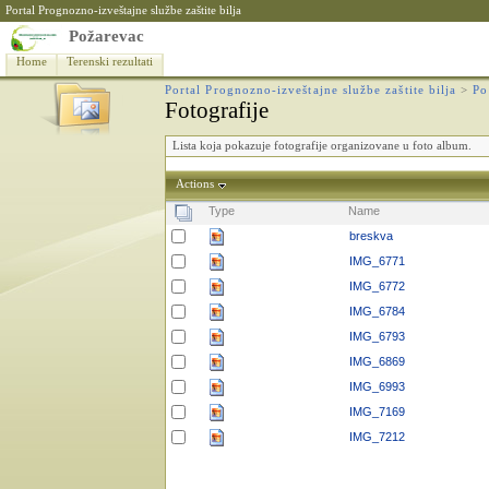
Portal Prognozno-izveštajne službe zaštite bilja
Požarevac
Home
Terenski rezultati
Portal Prognozno-izveštajne službe zaštite bilja
>
Po
Fotografije
Lista koja pokazuje fotografije organizovane u foto album.
Actions
Type
Name
breskva
IMG_6771
IMG_6772
IMG_6784
IMG_6793
IMG_6869
IMG_6993
IMG_7169
IMG_7212