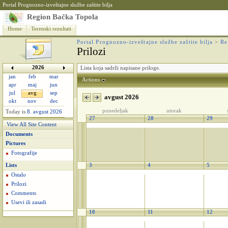
Portal Prognozno-izveštajne službe zaštite bilja
Region Bačka Topola
Home
Terenski rezultati
Portal Prognozno-izveštajne službe zaštite bilja
>
Re
Prilozi
2026
Lista koja sadrži napisane priloge.
jan
feb
mar
Actions
apr
maj
jun
jul
avg
sep
avgust 2026
okt
nov
dec
ponedeljak
utorak
Today is
8. avgust 2026
27
28
29
View All Site Content
Documents
Pictures
Fotografije
Lists
3
4
5
Ostalo
Prilozi
Comments
Usevi ili zasadi
10
11
12