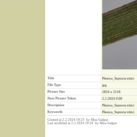
Title
Pšenica_Septoria tritici
File Type
jpg
Picture Size
2824 x 2118
Date Picture Taken
2.2.2024 0:00
Description
Pšenica_Septoria tritici
Keywords
Pšenica_Septoria tritici
Created at 2.2.2024 19:23 by Mira Gašpar
Last modified at 2.2.2024 19:24 by Mira Gašpar