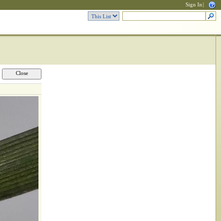
Sign In
|