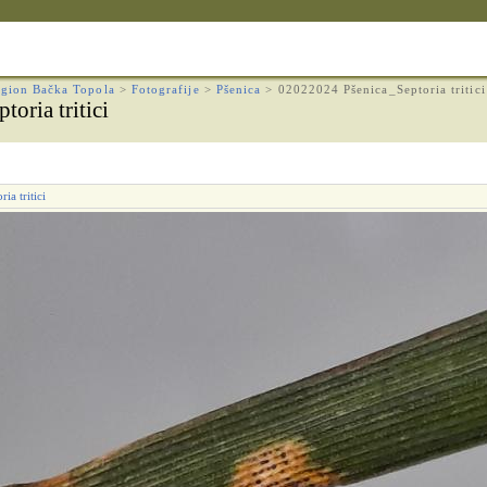
gion Bačka Topola
>
Fotografije
>
Pšenica
>
02022024 Pšenica_Septoria tritici
oria tritici
a tritici