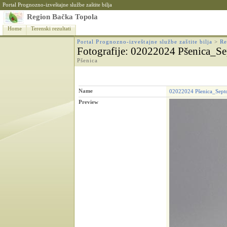
Portal Prognozno-izveštajne službe zaštite bilja
Region Bačka Topola
Home
Terenski rezultati
Portal Prognozno-izveštajne službe zaštite bilja
>
Re
Fotografije
: 02022024 Pšenica_Sept
Pšenica
Name
02022024 Pšenica_Septori
Preview