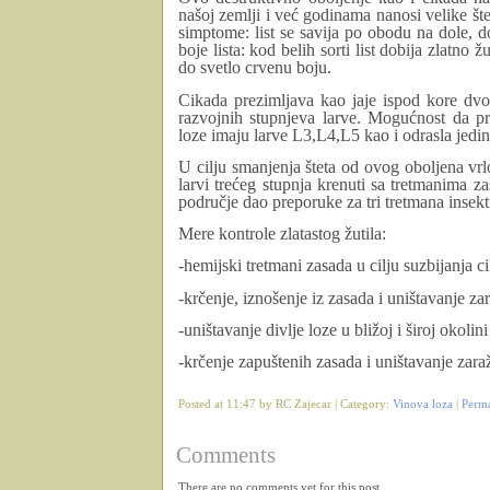
našoj zemlji i već godinama nanosi velike št
simptome: list se savija po obodu na dole, 
boje lista: kod belih sorti list dobija zlatno 
do svetlo crvenu boju.
Cikada prezimljava kao jaje ispod kore dvog
razvojnih stupnjeva larve. Mogućnost da pr
loze imaju larve L3,L4,L5 kao i odrasla jedi
U cilju smanjenja šteta od ovog oboljena vrl
larvi trećeg stupnja krenuti sa tretmanima 
područje dao preporuke za tri tretmana insekti
Mere kontrole zlatastog žutila:
-hemijski tretmani zasada u cilju suzbijanja 
-krčenje, iznošenje iz zasada i uništavanje z
-uništavanje divlje loze u bližoj i široj okolin
-krčenje zapuštenih zasada i uništavanje zara
Posted at 11:47 by RC Zajecar | Category:
Vinova loza
|
Perm
Comments
There are no comments yet for this post.