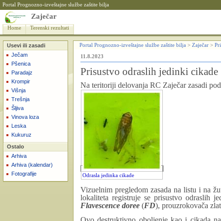
Portal Prognozno-izveštajne službe zaštite bilja
Zaječar
Home
Terenski rezultati
Usevi ili zasadi
Portal Prognozno-izveštajne službe zaštite bilja
>
Zaječar
>
Pri
Ječam
11.8.2023
Pšenica
Prisustvo odraslih jedinki cikad
Paradajz
Krompir
Na teritoriji delovanja RC Zaječar zasadi po
Višnja
Trešnja
Šljiva
Vinova loza
Leska
Kukuruz
Ostalo
Arhiva
Arhiva (kalendar)
Fotografije
Odrasla jedinka cikade
Vizuelnim pregledom zasada na listu i na ž
lokaliteta registruje se prisustvo odraslih 
Flavescence doree
(
FD
), prouzrokovača zlat
Ovo destruktivno oboljenje kao i cikada nal