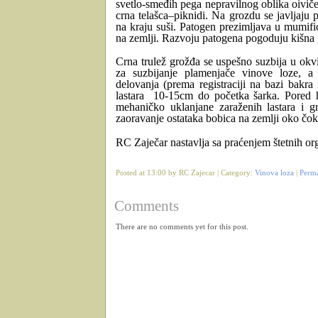
svetlo-smeđih pega nepravilnog oblika oivi
crna telašca–piknidi. Na grozdu se javljaju
na kraju suši. Patogen prezimljava u mumif
na zemlji. Razvoju patogena pogoduju kišna 
Crna trulež grožđa se uspešno suzbija u okv
za suzbijanje plamenjače vinove loze, a
delovanja (prema registraciji na bazi bakra
lastara 10-15cm do početka šarka. Pored h
mehaničko uklanjane zaraženih lastara i g
zaoravanje ostataka bobica na zemlji oko čok
RC Zaječar nastavlja sa praćenjem štetnih o
Posted at 13:00 by RC Zajecar | Category:
Vinova loza
|
Perm
Comments
There are no comments yet for this post.