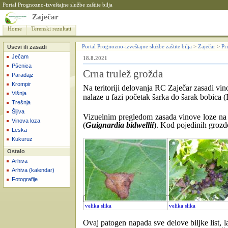
Portal Prognozno-izveštajne službe zaštite bilja
Zaječar
Home
Terenski rezultati
Usevi ili zasadi
Portal Prognozno-izveštajne službe zaštite bilja
>
Zaječar
>
Pri
Ječam
18.8.2021
Pšenica
Crna trulež grožđa
Paradajz
Krompir
Na teritoriji delovanja RC Zaječar zasadi vino
Višnja
nalaze u fazi početak šarka do šarak bobica
Trešnja
Šljiva
Vizuelnim pregledom zasada vinove loze na l
Vinova loza
(
Guignardia bidwellii
). Kod pojedinih grozd
Leska
Kukuruz
Ostalo
Arhiva
Arhiva (kalendar)
Fotografije
velika slika
velika slika
Ovaj patogen napada sve delove biljke list, l