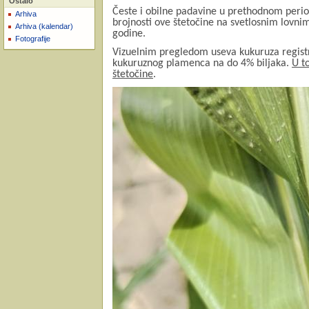
Ostalo
Česte i obilne padavine u prethodnom perio
Arhiva
brojnosti ove štetočine na svetlosnim lov
Arhiva (kalendar)
godine.
Fotografije
Vizuelnim pregledom useva kukuruza registro
kukuruznog plamenca na do 4% biljaka.
U t
štetočine
.