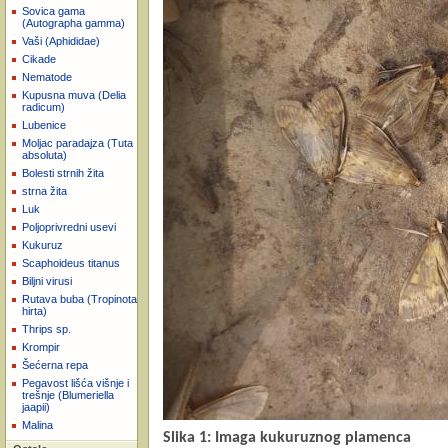
Sovica gama
(Autographa gamma)
Vaši (Aphididae)
Cikade
Nematode
Kupusna muva (Delia
radicum)
Lubenice
Moljac paradajza (Tuta
absoluta)
Bolesti strnih žita
strna žita
Luk
Poljoprivredni usevi
Kukuruz
Scaphoideus titanus
Biljni virusi
Rutava buba (Tropinota
hirta)
Thrips sp.
Krompir
Šećerna repa
Pegavost lišća višnje i
trešnje (Blumeriella
jaapii)
Malina
Slika 1: Imaga kukuruznog plamenca