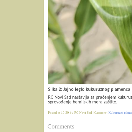
Slika 2: Jajno leglo kukuruznog plamenca
RC Novi Sad nastavlja sa praćenjem kukuruz
sprovođenje hemijskih mera zaštite.
Posted at 10:39 by RC Novi Sad | Category:
Kukuruzni plamen
Comments