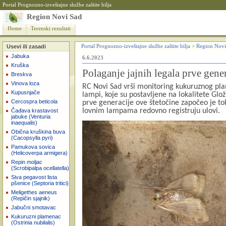
Portal Prognozno-izveštajne službe zaštite bilja
Region Novi Sad
Home
Terenski rezultati
Usevi ili zasadi
Portal Prognozno-izveštajne službe zaštite bilja
>
Region Novi
Jabuka
6.6.2023
Kruška
Polaganje jajnih legala prve gen
Breskva
Vinova loza
RC Novi Sad vrši monitoring kukuruznog pl
Kupusnjače
lampi, koje su postavljene na lokalitete Glož
Cercospra beticola
prve generacije ove štetočine započeo je t
lovnim lampama redovno registruju ulovi.
Čađava krastavost
jabuke (Venturia
inaequalis)
Obična kruškina buva
(Cacopsylla pyri)
Pamukova sovica
(Helicoverpa armigera)
Repin moljac
(Scrobipalpa ocellatella)
Siva pegavost lista
pšenice (Septoria tritici)
Meligethes aeneus
(Repičin sjajnik)
Jabučni smotavac
Kukuruzni plamenac
(Ostrinia nubilalis)