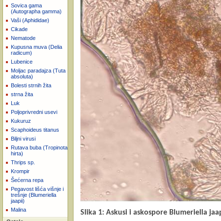
Sovica gama
(Autographa gamma)
Vaši (Aphididae)
Cikade
Nematode
Kupusna muva (Delia
radicum)
Lubenice
Moljac paradajza (Tuta
absoluta)
Bolesti strnih žita
strna žita
Luk
Poljoprivredni usevi
Kukuruz
Scaphoideus titanus
Biljni virusi
Rutava buba (Tropinota
hirta)
Thrips sp.
Krompir
Šećerna repa
Pegavost lišća višnje i
trešnje (Blumeriella
jaapii)
Malina
Slika 1: Askusi i askospore Blumeriella jaa