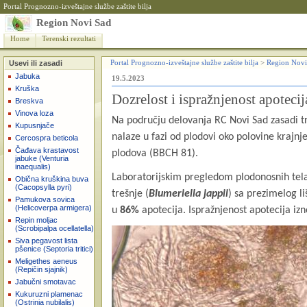
Portal Prognozno-izveštajne službe zaštite bilja
Region Novi Sad
Home
Terenski rezultati
Usevi ili zasadi
Portal Prognozno-izveštajne službe zaštite bilja
>
Region Novi
Jabuka
19.5.2023
Kruška
Dozrelost i ispražnjenost apotecij
Breskva
Vinova loza
Na području delovanja RC Novi Sad zasadi tre
Kupusnjače
nalaze u fazi od plodovi oko polovine krajn
Cercospra beticola
Čađava krastavost
plodova (BBCH 81).
jabuke (Venturia
inaequalis)
Laboratorijskim pregledom plodonosnih tela 
Obična kruškina buva
(Cacopsylla pyri)
trešnje (
Blumeriella jappii
) sa prezimelog li
Pamukova sovica
(Helicoverpa armigera)
u
86
%
apotecija. Ispražnjenost apotecija iz
Repin moljac
(Scrobipalpa ocellatella)
Siva pegavost lista
pšenice (Septoria tritici)
Meligethes aeneus
(Repičin sjajnik)
Jabučni smotavac
Kukuruzni plamenac
(Ostrinia nubilalis)