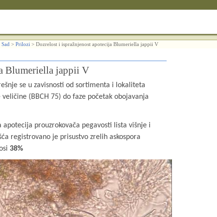
 Sad
>
Prilozi
>
Dozrelost i ispražnjenost apotecija Blumeriella jappii V
a Blumeriella jappii V
šnje se u zavisnosti od sortimenta i lokaliteta
je veličine (BBCH 75) do faze početak obojavanja
apotecija prouzrokovača pegavosti lista višnje i
šća registrovano je prisustvo zrelih askospora
nosi
38%