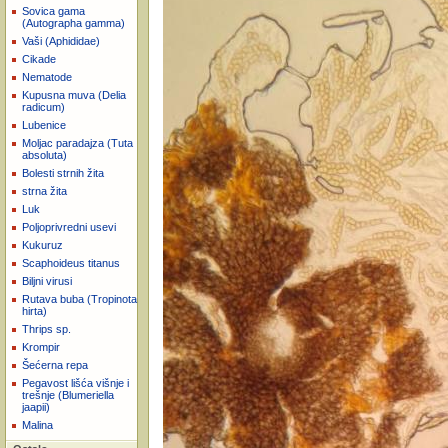
Sovica gama
(Autographa gamma)
Vaši (Aphididae)
Cikade
Nematode
Kupusna muva (Delia
radicum)
Lubenice
Moljac paradajza (Tuta
absoluta)
Bolesti strnih žita
strna žita
Luk
Poljoprivredni usevi
Kukuruz
Scaphoideus titanus
Biljni virusi
Rutava buba (Tropinota
hirta)
Thrips sp.
Krompir
Šećerna repa
Pegavost lišća višnje i
trešnje (Blumeriella
jaapii)
Malina