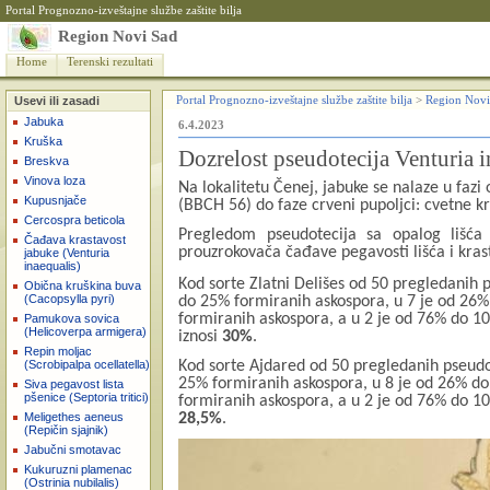
Portal Prognozno-izveštajne službe zaštite bilja
Region Novi Sad
Home
Terenski rezultati
Usevi ili zasadi
Portal Prognozno-izveštajne službe zaštite bilja
>
Region Novi
Jabuka
6.4.2023
Kruška
Dozrelost pseudotecija Venturia i
Breskva
Vinova loza
Na lokalitetu Čenej, jabuke se nalaze u fazi 
Kupusnjače
(BBCH 56) do faze crveni pupoljci: cvetne k
Cercospra beticola
Pregledom pseudotecija sa opalog lišća 
Čađava krastavost
prouzrokovača čađave pegavosti lišća i kras
jabuke (Venturia
inaequalis)
Kod sorte Zlatni Delišes od 50 pregledanih 
Obična kruškina buva
(Cacopsylla pyri)
do 25% formiranih askospora, u 7 je od 26%
formiranih askospora, a u 2 je od 76% do 1
Pamukova sovica
(Helicoverpa armigera)
iznosi
30%
.
Repin moljac
Kod sorte Ajdared od 50 pregledanih pseudot
(Scrobipalpa ocellatella)
25% formiranih askospora, u 8 je od 26% do
Siva pegavost lista
pšenice (Septoria tritici)
formiranih askospora, a u 2 je od 76% do 10
28,5%
.
Meligethes aeneus
(Repičin sjajnik)
Jabučni smotavac
Kukuruzni plamenac
(Ostrinia nubilalis)